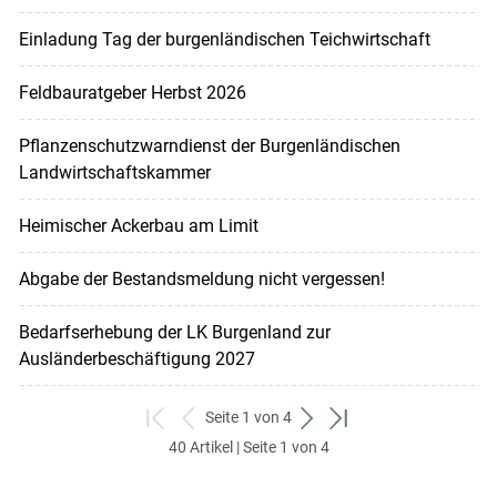
Einladung Tag der burgenländischen Teichwirtschaft
Feldbauratgeber Herbst 2026
Pflanzenschutzwarndienst der Burgenländischen
Landwirtschaftskammer
Heimischer Ackerbau am Limit
Abgabe der Bestandsmeldung nicht vergessen!
Bedarfserhebung der LK Burgenland zur
Ausländerbeschäftigung 2027
Seite 1 von 4
zum
zurück
weiter
zum
40 Artikel | Seite 1 von 4
ersten
zum
zum
letzten
Set
vorigen
nächsten
Set