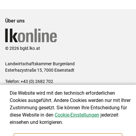
Set
Set
Über uns
© 2026 bgld.lko.at
Landwirtschaftskammer Burgenland
Esterhazystraße 15, 7000 Eisenstadt
Telefon: +43 (0) 2682 702
E-Mail:
presse@lk-bgld.at
Die Website wird mit den technisch erforderlichen
Impressum
|
Kontakt
|
Datenschutzerklärung
|
Barrierefreiheit
|
Cookies ausgeführt. Andere Cookies werden nur mit Ihrer
Cookie-Einstellungen
Zustimmung gesetzt. Sie können Ihre Entscheidung für
diese Website in den
Cookie-Einstellungen
jederzeit
einsehen und korrigieren.
NEWSLETTER