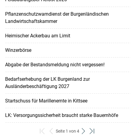
Pflanzenschutzwarndienst der Burgenländischen
Landwirtschaftskammer
Heimischer Ackerbau am Limit
Winzerbörse
Abgabe der Bestandsmeldung nicht vergessen!
Bedarfserhebung der LK Burgenland zur
Ausländerbeschäftigung 2027
Startschuss für Marillenernte in Kittsee
LK: Versorgungssicherheit braucht starke Bauernhöfe
Seite 1 von 4
zum
zurück
weiter
zum