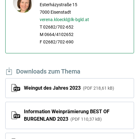
Esterházystraße 15
7000
Eisenstadt
verena.kloeckl@lk-bgld.at
T 02682/702-652
M 0664/4102652
F 02682/702-690
Downloads zum Thema
Weingut des Jahres 2023
PDF
218,61 kB
Information Weinprämierung BEST OF
BURGENLAND 2023
PDF
110,37 kB