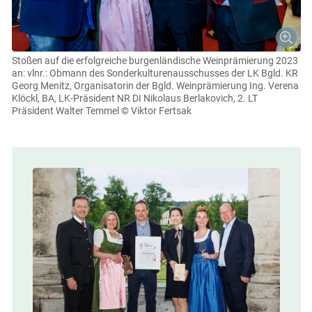
Stoßen auf die erfolgreiche burgenländische Weinprämierung 2023
an: vlnr.: Obmann des Sonderkulturenausschusses der LK Bgld. KR
Georg Menitz, Organisatorin der Bgld. Weinprämierung Ing. Verena
Klöckl, BA, LK-Präsident NR DI Nikolaus Berlakovich, 2. LT
Präsident Walter Temmel
© Viktor Fertsak
Skip to main content