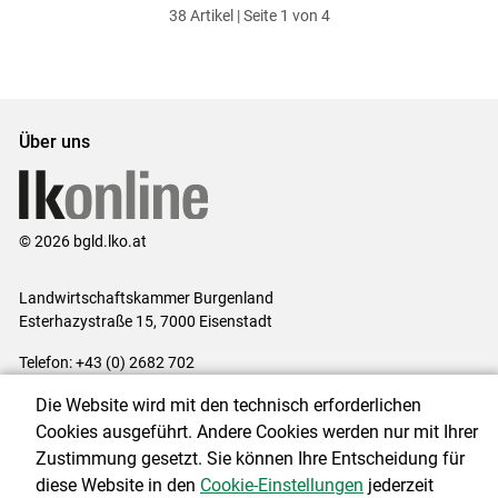
38 Artikel | Seite 1 von 4
ersten
zum
zum
letzten
Set
vorigen
nächsten
Set
Set
Set
Über uns
© 2026 bgld.lko.at
Landwirtschaftskammer Burgenland
Esterhazystraße 15, 7000 Eisenstadt
Telefon: +43 (0) 2682 702
E-Mail:
presse@lk-bgld.at
Die Website wird mit den technisch erforderlichen
Impressum
|
Kontakt
|
Datenschutzerklärung
|
Barrierefreiheit
|
Cookies ausgeführt. Andere Cookies werden nur mit Ihrer
Cookie-Einstellungen
Zustimmung gesetzt. Sie können Ihre Entscheidung für
diese Website in den
Cookie-Einstellungen
jederzeit