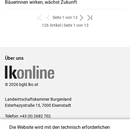
Bäuerinnen wirken, wächst Zukunft
Seite 1 von 13
zum
zurück
weiter
zum
126 Artikel | Seite 1 von 13
ersten
zum
zum
letzten
Set
vorigen
nächsten
Set
Set
Set
Über uns
© 2026 bgld.lko.at
Landwirtschaftskammer Burgenland
Esterhazystraße 15, 7000 Eisenstadt
Telefon: +43 (0) 2682 702
E-Mail:
presse@lk-bgld.at
Die Website wird mit den technisch erforderlichen