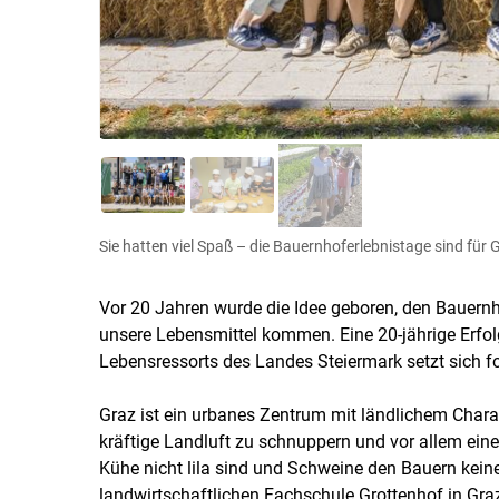
Sie hatten viel Spaß – die Bauernhoferlebnistage sind für
Vor 20 Jahren wurde die Idee geboren, den Bauernh
unsere Lebensmittel kommen. Eine 20-jährige Erfol
Lebensressorts des Landes Steiermark setzt sich fo
Graz ist ein urbanes Zentrum mit ländlichem Charak
kräftige Landluft zu schnuppern und vor allem ein
Kühe nicht lila sind und Schweine den Bauern keine
landwirtschaftlichen Fachschule Grottenhof in Gra