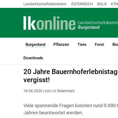
Landwirtschaftskammern:
ÖSTERREICH
BGLD
KTN
Burgenland
Pflanzen
Tiere
Forst
Bi
(current)1
LK Burgenland
Burgenland
Downloads
20 Jahre Bauernhoferlebnistage
vergisst!
18.06.2026 | von LK Steiermark
Viele spannende Fragen konnten rund 9.000 K
Jahren beantwortet werden.