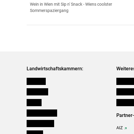
Wein in Wien mit Sip n' Snack - Wiens coolster
Sommerspaziergang
Landwirtschaftskammern:
Weitere
Österreich
Futtermit
Burgenland
Downloa
Kärnten
Initiativ
Niederösterreich
Partner
Oberösterreich
AIZ
Salzburg