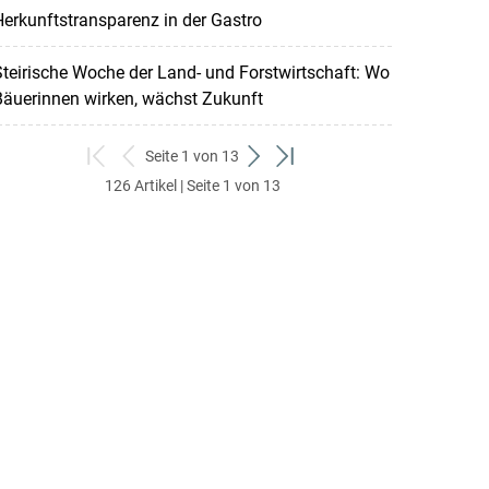
erkunftstransparenz in der Gastro
teirische Woche der Land- und Forstwirtschaft: Wo
Bäuerinnen wirken, wächst Zukunft
Seite 1 von 13
zum
zurück
weiter
zum
126 Artikel | Seite 1 von 13
ersten
zum
zum
letzten
Set
vorigen
nächsten
Set
Set
Set