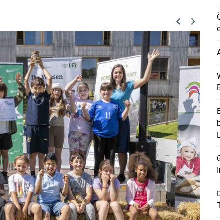
Ö
Previous
Next
e
A
W
B
B
G
I
T