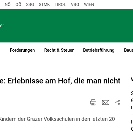
NÖ
OÖ
SBG
STMK
TIROL
VBG
WIEN
o
Förderungen
Recht & Steuer
Betriebsführung
Baue
: Erlebnisse am Hof, die man nicht
S
D
indern der Grazer Volksschulen in den letzten 20
H