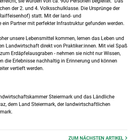
erreicht; sie wurden von ca. 900 Personen begleitet. Das
chen der 2. und 4. Volksschulklasse. Die Ursprünge der
iffeisenhof) statt. Mit der land- und
 ein Partner mit perfekter Infrastruktur gefunden werden.
woher unsere Lebensmittel kommen, lernen das Leben und
 Landwirtschaft direkt von Praktiker:innen. Mit viel Spaß
zum Erdäpfelausgraben - nehmen sie nicht nur Wissen,
n die Erlebnisse nachhaltig in Erinnerung und können
iter vertieft werden.
Landwirtschaftskammer Steiermark und das Ländliche
Graz, dem Land Steiermark, der landwirtschaftlichen
rmark.
ZUM NÄCHSTEN
ARTIKEL