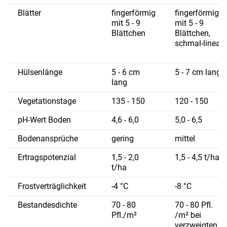
Blätter
fingerförmig
fingerförmig
mit 5 - 9
mit 5 - 9
Blättchen
Blättchen,
schmal-lineal
Hülsenlänge
5 - 6 cm
5 - 7 cm lang
lang
Vegetationstage
135 - 150
120 - 150
pH-Wert Boden
4,6 - 6,0
5,0 - 6,5
Skip to main content
Bodenansprüche
gering
mittel
Ertragspotenzial
1,5 - 2,0
1,5 - 4,5 t/ha
t/ha
Frostverträglichkeit
-4 °C
-8 °C
Bestandesdichte
70 - 80
70 - 80 Pfl.
Pfl./m²
/m² bei
verzweigten