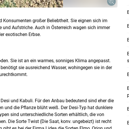
B
 Konsumenten großer Beliebtheit. Sie eignen sich im
fe und Aufstriche. Auch in Österreich wagen sich immer
r exotischen Erbse.
B
Skip to main content
Böden. Sie ist an ein warmes, sonniges Klima angepasst.
s
 benötigt sie ausreichend Wasser, wohingegen sie in der
zurechtkommt.
B
B
 Desi und Kabuli. Für den Anbau bedeutend sind eher die
n und die Pflanze blüht weiß. Der Desi-Typ hat dunklere
B
pen sind unterschiedliche Sorten erhältlich, die von
. Die Sorte Twist (Die Saat, konv. ungebeizt) ist recht
 gibt es bei der Firma Lidea die Sorten Elmo, Orion und