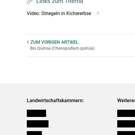
Links zum Thema
Video: Striegeln in Kichererbse
ZUM VORIGEN
ARTIKEL
Bio Quinoa (Chenopodium quinoa)
Landwirtschaftskammern:
Weitere
Österreich
Futtermit
Burgenland
Downloa
Kärnten
Initiativ