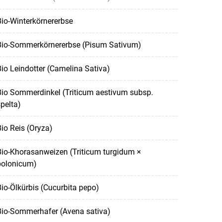
io-Winterkörnererbse
Bio-Sommerkörnererbse (Pisum Sativum)
io Leindotter (Camelina Sativa)
Bio Sommerdinkel (Triticum aestivum subsp.
pelta)
io Reis (Oryza)
io-Khorasanweizen (Triticum turgidum ×
polonicum)
io-Ölkürbis (Cucurbita pepo)
Bio-Sommerhafer (Avena sativa)