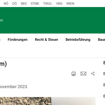
NÖ
OÖ
SBG
STMK
TIROL
VBG
WIEN
o
Förderungen
Recht & Steuer
Betriebsführung
Baue
(current)1
um)
November 2023.