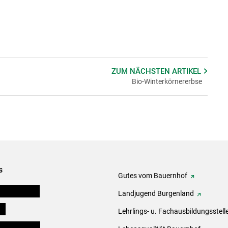
ZUM NÄCHSTEN
ARTIKEL
Bio-Winterkörnererbse
s
Gutes vom Bauernhof
tel-Plattform
Landjugend Burgenland
ds
Lehrlings- u. Fachausbildungsstell
en und Partner