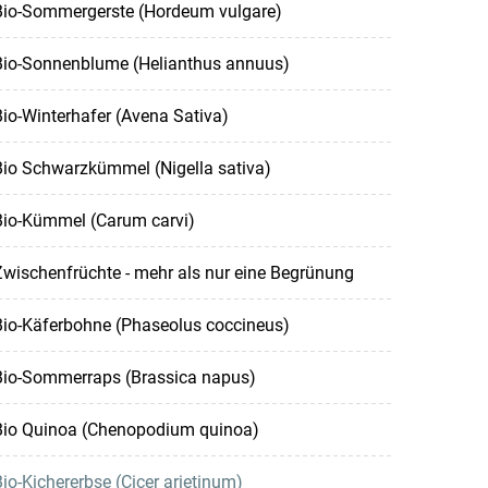
Bio-Sommergerste (Hordeum vulgare)
Bio-Sonnenblume (Helianthus annuus)
io-Winterhafer (Avena Sativa)
Bio Schwarzkümmel (Nigella sativa)
Bio-Kümmel (Carum carvi)
wischenfrüchte - mehr als nur eine Begrünung
Bio-Käferbohne (Phaseolus coccineus)
Bio-Sommerraps (Brassica napus)
Bio Quinoa (Chenopodium quinoa)
io-Kichererbse (Cicer arietinum)