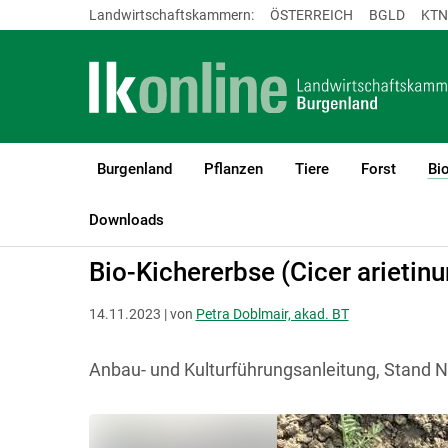
Landwirtschaftskammern:
ÖSTERREICH
BGLD
KTN
Burgenland
Pflanzen
Tiere
Forst
Bi
LK Burgenland
Bio
Bio Anbau- und Kulturanleitungen
Downloads
Bio-Kichererbse (Cicer arietin
14.11.2023 | von
Petra Doblmair, akad. BT
Anbau- und Kulturführungsanleitung, Stand 