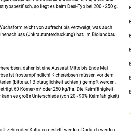
typspezifisch, so liegt es beim Desi-Typ bei 200 - 250 g,
B
 Wuchsform reicht von aufrecht bis verzweigt, was auch
ihenschluss (Unkrautunterdrückung) hat. Im Biolandbau
B
hererbsen, daher ist eine Aussaat Mitte bis Ende Mai
rbse ist frostempfindlich! Kichererbsen müssen vor dem
B
ien (bitte auf Biotauglichkeit achten!) geimpft werden.
 beträgt 60 Körner/m² oder 250 kg/ha. Die Keimfähigkeit
r kann es große Unterschiede (von 20 - 90% Keimfähigkeit)
toff zehrenden Kulturen gestellt werden. Dadurch werden