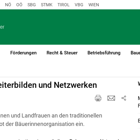
NÖ
OÖ
SBG
STMK
TIROL
VBG
WIEN
o
Förderungen
Recht & Steuer
Betriebsführung
Baue
iterbilden und Netzwerken
M
nnen und Landfrauen an den traditionellen
t der Bäuerinnenorganisation ein.