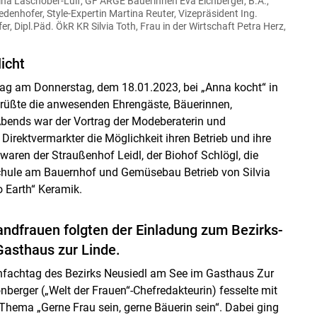
arina Laschober-Luif, GF ARGE Bäuerinnen Eva Eichberger, B.A.,
denhofer, Style-Expertin Martina Reuter, Vizepräsident Ing.
er, Dipl.Päd. ÖkR KR Silvia Toth, Frau in der Wirtschaft Petra Herz,
d
icht
tag am Donnerstag, dem 18.01.2023, bei „Anna kocht“ in
egrüßte die anwesenden Ehrengäste, Bäuerinnen,
bends war der Vortrag der Modeberaterin und
Direktvermarkter die Möglichkeit ihren Betrieb und ihre
aren der Straußenhof Leidl, der Biohof Schlögl, die
Schule am Bauernhof und Gemüsebau Betrieb von Silvia
 Earth“ Keramik.
andfrauen folgten der Einladung zum Bezirks-
Gasthaus zur Linde.
nfachtag des Bezirks Neusiedl am See im Gasthaus Zur
onberger („Welt der Frauen“-Chefredakteurin) fesselte mit
Thema „Gerne Frau sein, gerne Bäuerin sein“. Dabei ging