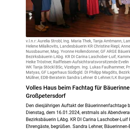
v.l.n.r: Aurelia Strobl, Ing. Maria Thek, Tanja Amtmann, 
Helene Milalkovits, Landesbäuerin KR Christine Riepl, Ann
Nussbaumer, Mag. Yvonne Hollendonner, GF ARGE Bäuerinne
Bezirksbäuerin LAbg. KR DI Carina Laschober-Luif, Kammerd
Heike Tröstner, Raiffeisen-Aufsichtsratsvorsitzende Evelin
WK Tanja Stöckl BSc, Vizebgm. Ing. Lukas Faulhammer, Prä
Matyas, GF Lagerhaus Südbgld. DI Philipp Magdits, Bezirk
Müllner, EDB-Beraterin Sandra Lehner
© Lehner/LK Burge
Volles Haus beim Fachtag für Bäuerinne
Großpetersdorf
Den diesjährigen Auftakt der Bäuerinnenfachtage b
Dienstag, dem 16.01.2024, erstmals als Abendverans
Bezirksbäuerin LAbg. KR DI Carina Laschober-Luif 
Ehrengäste, begrüßen. Sandra Lehner, Bäuerinnen-B