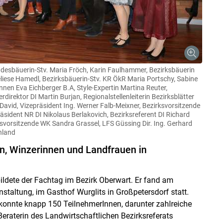
Landesbäuerin-Stv. Maria Fröch, Karin Faulhammer, Bezirksbäuerin
eliese Hamedl, Bezirksbäuerin-Stv. KR ÖkR Maria Portschy, Sabine
n Eva Eichberger B.A, Style-Expertin Martina Reuter,
irektor DI Martin Burjan, Regionalstellenleiterin Bezirksblätter
 David, Vizepräsident Ing. Werner Falb-Meixner, Bezirksvorsitzende
sident NR DI Nikolaus Berlakovich, Bezirksreferent DI Richard
svorsitzende WK Sandra Grassel, LFS Güssing Dir. Ing. Gerhard
Skip to main content
nland
n, Winzerinnen und Landfrauen in
ildete der Fachtag im Bezirk Oberwart. Er fand am
taltung, im Gasthof Wurglits in Großpetersdorf statt.
konnte knapp 150 TeilnehmerInnen, darunter zahlreiche
eraterin des Landwirtschaftlichen Bezirksreferats