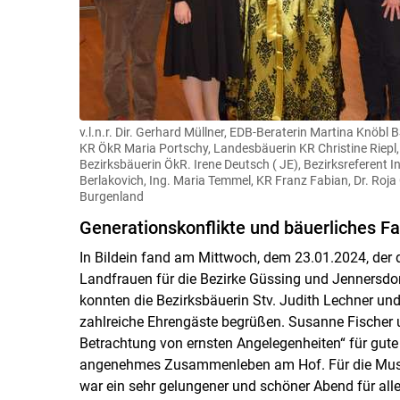
v.l.n.r. Dir. Gerhard Müllner, EDB-Beraterin Martina Knöbl
KR ÖkR Maria Portschy, Landesbäuerin KR Christine Riepl
Bezirksbäuerin ÖkR. Irene Deutsch ( JE), Bezirksreferent I
Berlakovich, Ing. Maria Temmel, KR Franz Fabian, Dr. Roja
Burgenland
Generationskonflikte und bäuerliches Fa
In Bildein fand am Mittwoch, dem 23.01.2024, der 
Landfrauen für die Bezirke Güssing und Jennersdo
konnten die Bezirksbäuerin Stv. Judith Lechner un
zahlreiche Ehrengäste begrüßen. Susanne Fischer u
Betrachtung von ernsten Angelegenheiten“ für gute
angenehmes Zusammenleben am Hof. Für die Musik
war ein sehr gelungener und schöner Abend für all