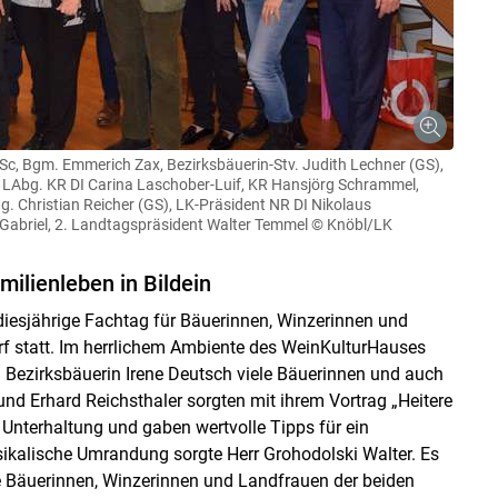
 BSc, Bgm. Emmerich Zax, Bezirksbäuerin-Stv. Judith Lechner (GS),
, LAbg. KR DI Carina Laschober-Luif, KR Hansjörg Schrammel,
ng. Christian Reicher (GS), LK-Präsident NR DI Nikolaus
 Gabriel, 2. Landtagspräsident Walter Temmel
© Knöbl/LK
milienleben in Bildein
diesjährige Fachtag für Bäuerinnen, Winzerinnen und
rf statt. Im herrlichem Ambiente des WeinKulturHauses
d Bezirksbäuerin Irene Deutsch viele Bäuerinnen und auch
nd Erhard Reichsthaler sorgten mit ihrem Vortrag „Heitere
 Unterhaltung und gaben wertvolle Tipps für ein
alische Umrandung sorgte Herr Grohodolski Walter. Es
e Bäuerinnen, Winzerinnen und Landfrauen der beiden