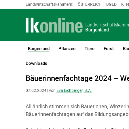
Landwirtschaftskammern:
ÖSTERREICH
BGLD
KTN
Burgenland
Pflanzen
Tiere
Forst
Bi
(current)1
LK Burgenland
Burgenland
Bäuerinnen Burgenland
Downloads
Bäuerinnenfachtage 2024 – We
07.02.2024 | von
Eva Eichberger, B.A.
Alljährlich stimmen sich Bäuerinnen, Winzeri
Bäuerinnenfachtagen auf das Bildungsangebo