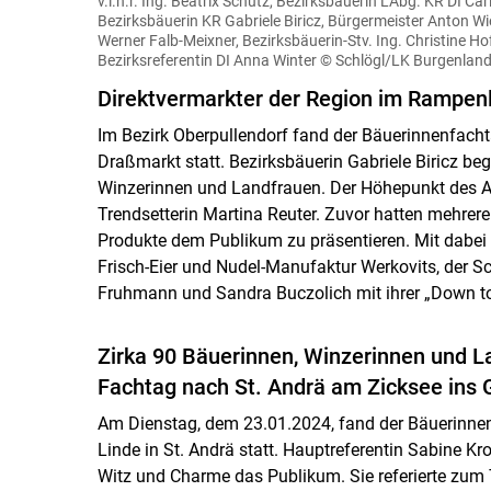
v.l.n.r. Ing. Beatrix Schütz, Bezirksbäuerin LAbg. KR DI C
Bezirksbäuerin KR Gabriele Biricz, Bürgermeister Anton Wie
Werner Falb-Meixner, Bezirksbäuerin-Stv. Ing. Christine Hof
Bezirksreferentin DI Anna Winter
© Schlögl/LK Burgenlan
Direktvermarkter der Region im Rampenl
Im Bezirk Oberpullendorf fand der Bäuerinnenfach
Draßmarkt statt. Bezirksbäuerin Gabriele Biricz b
Winzerinnen und Landfrauen. Der Höhepunkt des A
Trendsetterin Martina Reuter. Zuvor hatten mehrere 
Produkte dem Publikum zu präsentieren. Mit dabei w
Frisch-Eier und Nudel-Manufaktur Werkovits, der 
Fruhmann und Sandra Buczolich mit ihrer „Down to
Zirka 90 Bäuerinnen, Winzerinnen und L
Fachtag nach St. Andrä am Zicksee ins 
Am Dienstag, dem 23.01.2024, fand der Bäuerinne
Linde in St. Andrä statt. Hauptreferentin Sabine Kr
Witz und Charme das Publikum. Sie referierte zum 