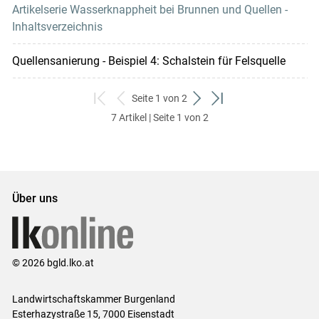
Artikelserie Wasserknappheit bei Brunnen und Quellen -
Inhaltsverzeichnis
Quellensanierung - Beispiel 4: Schalstein für Felsquelle
Seite 1 von 2
zum
zurück
weiter
zum
7 Artikel | Seite 1 von 2
ersten
zum
zum
letzten
Set
vorigen
nächsten
Set
Set
Set
Über uns
© 2026 bgld.lko.at
Landwirtschaftskammer Burgenland
Esterhazystraße 15, 7000 Eisenstadt