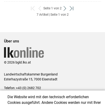
Seite 1 von 2
zum
zurück
weiter
zum
7 Artikel | Seite 1 von 2
ersten
zum
zum
letzten
Set
vorigen
nächsten
Set
Set
Set
Über uns
© 2026 bgld.lko.at
Landwirtschaftskammer Burgenland
Esterhazystraße 15, 7000 Eisenstadt
Telefon: +43 (0) 2682 702
E-Mail:
presse@lk-bgld.at
Die Website wird mit den technisch erforderlichen
Impressum
|
Kontakt
|
Datenschutzerklärung
|
Barrierefreiheit
|
Cookies ausgeführt. Andere Cookies werden nur mit Ihrer