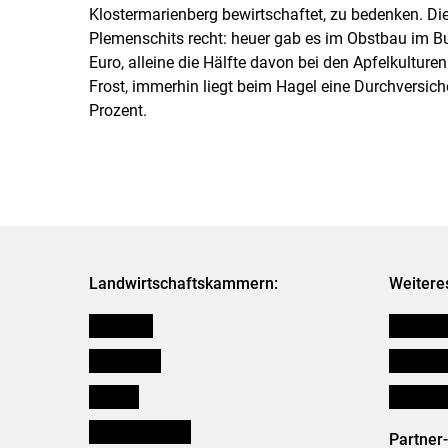
Klostermarienberg bewirtschaftet, zu bedenken. Di
Plemenschits recht: heuer gab es im Obstbau im 
Euro, alleine die Hälfte davon bei den Apfelkultur
Frost, immerhin liegt beim Hagel eine Durchversich
Prozent.
Landwirtschaftskammern:
Weitere
Österreich
Futtermit
Burgenland
Downloa
Kärnten
Initiativ
Niederösterreich
Partner