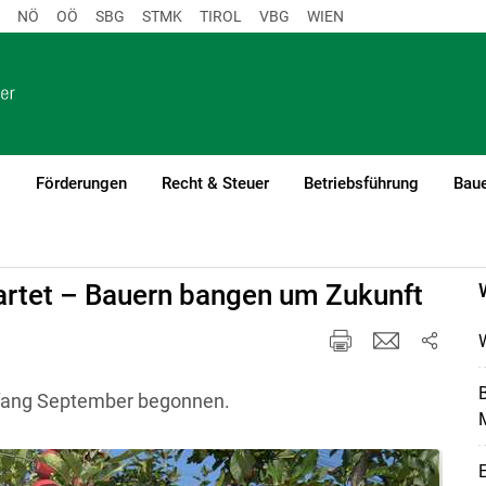
NÖ
OÖ
SBG
STMK
TIROL
VBG
WIEN
o
Förderungen
Recht & Steuer
Betriebsführung
Baue
artet – Bauern bangen um Zukunft
B
nfang September begonnen.