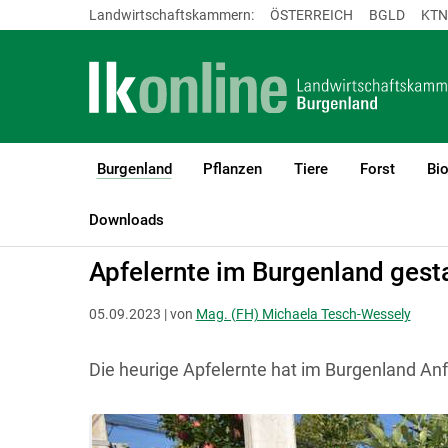
Landwirtschaftskammern:
ÖSTERREICH
BGLD
KTN
Burgenland
Pflanzen
Tiere
Forst
Bi
(current)1
LK Burgenland
Burgenland
Aktuelles
Downloads
Apfelernte im Burgenland gest
05.09.2023 | von
Mag. (FH) Michaela Tesch-Wessely
Die heurige Apfelernte hat im Burgenland A