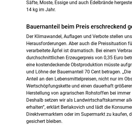
Säfte, Moste, Essige und auch Edelbrände hergestell
14 kg im Jahr.
Bauernanteil beim Preis erschreckend g
Der Klimawandel, Auflagen und Verbote stellen un
Herausforderungen. Aber auch die Preissituation für
verarbeitete Äpfel ist dramatisch. Bei einem Verbr
durchschnittlichen Erzeugerpreis von 0,35 Euro bet
eine kostendeckende Obstproduktion müsste aufgru
und Löhne der Bauernanteil 70 Cent betragen. „Die
Anteil an den Lebensmittelpreisen, nicht nur im Obs
Wertschöpfungskette und einen dauerhaft größeren
Herstellung von agrarischen Rohstoffen bei immer
Deshalb setzen wir als Landwirtschaftskammer alle
erhalten“, erklärt Berlakovich und lädt die Konsum
Direktvermarktern oder im Supermarkt zu kaufen, d
gesichert bleiben.