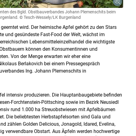
denten des Bgld. Obstbauverbandes Johann Plemenschits beim
urgenland.
© Tesch-Wessely/LK Burgenland
t geerntet wird. Der heimische Apfel gehört zu den Stars
este und gesündeste Fast-Food der Welt, wächst im
terreichischen Lebensmitteleinzelhandel die wichtigste
d Obstbauern können den Konsumentinnen und
eten. Von der Menge erwarten wir eher eine
I Nikolaus Berlakovich bei einem Pressegespräch
uverbandes Ing. Johann Plemenschits in
fel intensiv produzieren. Die Hauptanbaugebiete befinden
iesen-Forchtenstein-Pöttsching sowie im Bezirk Neusiedl
tensiv rund 1.000 ha Streuobstwiesen mit Apfelbäumen
et. Die beliebtesten Herbstapfelsorten sind Gala und
nd zählen Golden Delicious, Jonagold, Idared, Evelina,
itig verwendbare Obstart. Aus Äpfeln werden hochwertige