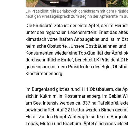
LK-Präsident Niki Berlakovich gemeinsam mit dem Präsi
heutigen Pressegespräch zum Beginn der Apfelernte im B
Die Frühsorte Gala ist der erste Apfel, der im Herbs
unter den regionalen Lebensmitteln: Er ist das ält
klimatisch vorteilhaften Anbaugebiet und ist im ös
heimische Obstsorte. „Unsere Obstbäuerinnen un
Konsumenten wieder eine Top-Qualität der Äpfel bi
durchschnittliche Ernte“, berichtet LK-Präsident D
gemeinsam mit dem Präsidenten des Bgld. Obstba
Klostermarienberg.
Im Burgenland gibt es rund 111 Obstbauern, die Äp
sich in Kukmirn, in Klostermarienberg, im Gebiet W
am See. Intensiv werden ca. 337 ha Tafeläpfel, ex
bewirtschaftet. Auf 22 Hektar werden Birnen geernt
Elstar. Zu den Haupt-Winterapfelsorten im Burgenla
Topas, Mutsu und Braeburn. Äpfel sind eine vielse