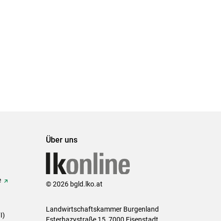
Über uns
e
© 2026 bgld.lko.at
Landwirtschaftskammer Burgenland
I)
Esterhazystraße 15, 7000 Eisenstadt