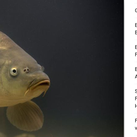
G
E
B
E
B
A
Skip to main content
F
H
F
v