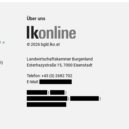
Über uns
e
© 2026 bgld.lko.at
Landwirtschaftskammer Burgenland
I)
Esterhazystraße 15, 7000 Eisenstadt
Telefon: +43 (0) 2682 702
E-Mail:
presse@lk-bgld.at
Impressum
|
Kontakt
|
Datenschutzerklärung
|
Barrierefreiheit
|
Cookie-Einstellungen