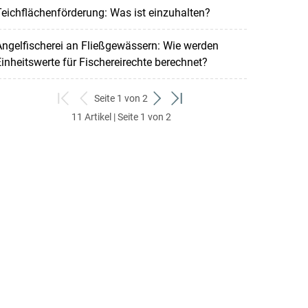
eichflächenförderung: Was ist einzuhalten?
ngelfischerei an Fließgewässern: Wie werden
inheitswerte für Fischereirechte berechnet?
Seite 1 von 2
zum
zurück
weiter
zum
11 Artikel | Seite 1 von 2
ersten
zum
zum
letzten
Set
vorigen
nächsten
Set
Set
Set