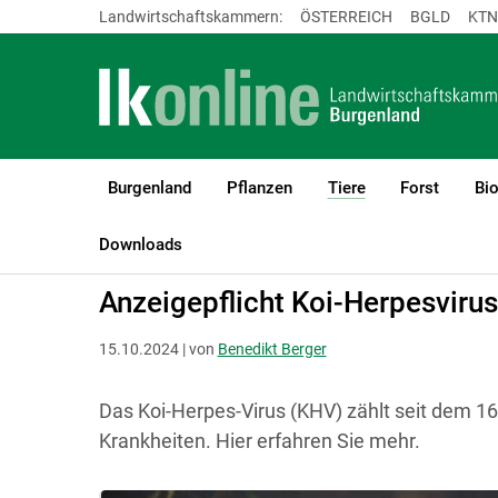
Landwirtschaftskammern:
ÖSTERREICH
BGLD
KTN
Burgenland
Pflanzen
Tiere
Forst
Bi
(current)1
LK Burgenland
Tiere
Fische
Förderung und Rechtliches
Downloads
Anzeigepflicht Koi-Herpesvirus
15.10.2024 | von
Benedikt Berger
Das Koi-Herpes-Virus (KHV) zählt seit dem 16
Krankheiten. Hier erfahren Sie mehr.