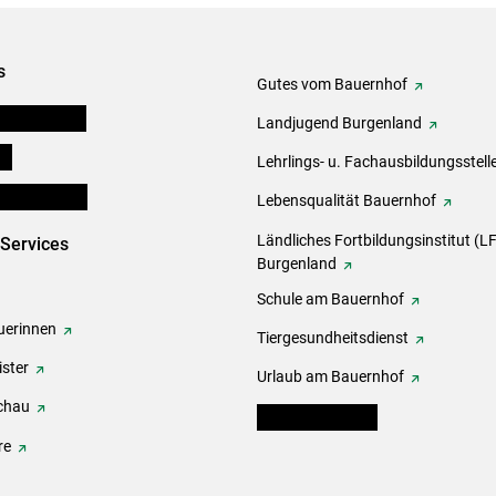
s
Gutes vom Bauernhof
tel-Plattform
Landjugend Burgenland
ds
Lehrlings- u. Fachausbildungsstell
en und Partner
Lebensqualität Bauernhof
Ländliches Fortbildungsinstitut (LF
-Services
Burgenland
Schule am Bauernhof
erinnen
Tiergesundheitsdienst
ster
Urlaub am Bauernhof
chau
warndienst.lko.at
re