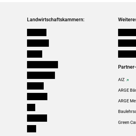
Landwirtschaftskammern:
Weitere
Österreich
Futtermit
Burgenland
Downloa
Kärnten
Initiativ
Niederösterreich
Partner
Oberösterreich
AIZ
Salzburg
ARGE Bäu
Steiermark
ARGE Mei
Tirol
Baulehrs
Vorarlberg
Green Ca
Wien