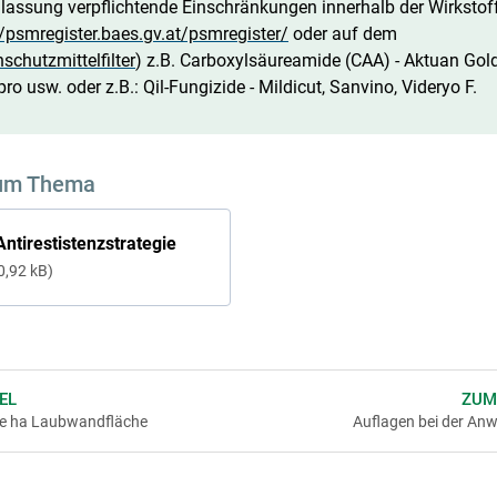
lassung verpflichtende Einschränkungen innerhalb der Wirksto
//psmregister.baes.gv.at/psmregister/
oder auf dem
chutzmittelfilter
) z.B. Carboxylsäureamide (CAA) - Aktuan Gold
 usw. oder z.B.: Qil-Fungizide - Mildicut, Sanvino, Videryo F.
um Thema
ntirestistenzstrategie
0,92 kB
EL
ZUM
je ha Laubwandfläche
Auflagen bei der An