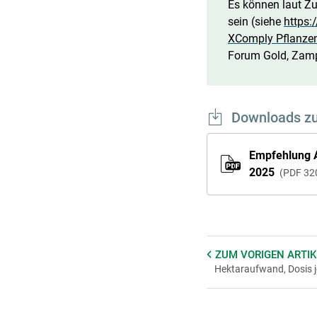
Es können laut Zu
sein (siehe
https:
XComply Pflanzens
Forum Gold, Zampro
Downloads z
Empfehlung A
2025
PDF
32
ZUM VORIGEN
ARTIK
Hektaraufwand, Dosis 