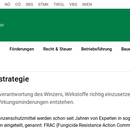
NÖ
OÖ
SBG
STMK
TIROL
VBG
WIEN
o
Förderungen
Recht & Steuer
Betriebsführung
Baue
strategie
enverantwortung des Winzers, Wirkstoffe richtig einzusetz
Wirkungsminderungen entstehen.
lanzenschutzmittel werden schon seit Jahren von Experten in so
ingeteilt, genannt: FRAC (Fungicide Resistance Action Commit