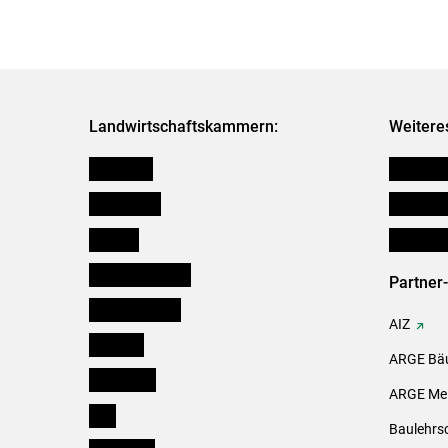
Landwirtschaftskammern:
Weitere
Österreich
Futtermit
Burgenland
Downloa
Kärnten
Initiativ
Niederösterreich
Partner
Oberösterreich
AIZ
Salzburg
ARGE Bäu
Steiermark
ARGE Mei
Tirol
Baulehrs