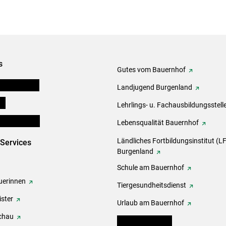
s
Gutes vom Bauernhof
tel-Plattform
Landjugend Burgenland
ds
Lehrlings- u. Fachausbildungsstell
en und Partner
Lebensqualität Bauernhof
Ländliches Fortbildungsinstitut (LF
-Services
Burgenland
Schule am Bauernhof
erinnen
Tiergesundheitsdienst
ster
Urlaub am Bauernhof
chau
warndienst.lko.at