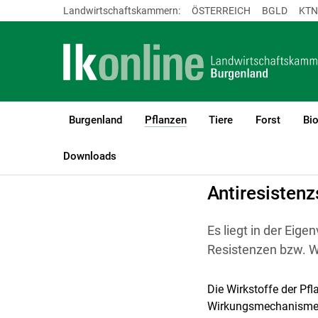
Landwirtschaftskammern:
ÖSTERREICH
BGLD
KTN
Burgenland
Pflanzen
Tiere
Forst
Bi
(current)1
LK Burgenland
Pflanzen
Weinbau
Pflanzenschutz
Downloads
Antiresistenz
Es liegt in der Eig
Resistenzen bzw. 
Die Wirkstoffe der Pf
Wirkungsmechanismen e