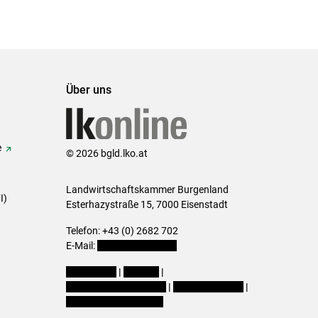
Über uns
e
© 2026 bgld.lko.at
Landwirtschaftskammer Burgenland
I)
Esterhazystraße 15, 7000 Eisenstadt
Telefon: +43 (0) 2682 702
E-Mail:
presse@lk-bgld.at
Impressum
|
Kontakt
|
Datenschutzerklärung
|
Barrierefreiheit
|
Cookie-Einstellungen