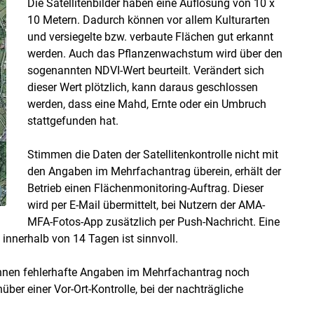
Die Satellitenbilder haben eine Auflösung von 10 x
10 Metern. Dadurch können vor allem Kulturarten
und versiegelte bzw. verbaute Flächen gut erkannt
werden. Auch das Pflanzenwachstum wird über den
Skip to main content
sogenannten NDVI-Wert beurteilt. Verändert sich
dieser Wert plötzlich, kann daraus geschlossen
werden, dass eine Mahd, Ernte oder ein Umbruch
stattgefunden hat.
Stimmen die Daten der Satellitenkontrolle nicht mit
den Angaben im Mehrfachantrag überein, erhält der
Betrieb einen Flächenmonitoring-Auftrag. Dieser
wird per E-Mail übermittelt, bei Nutzern der AMA-
MFA-Fotos-App zusätzlich per Push-Nachricht. Eine
nnerhalb von 14 Tagen ist sinnvoll.
können fehlerhafte Angaben im Mehrfachantrag noch
nüber einer Vor-Ort-Kontrolle, bei der nachträgliche