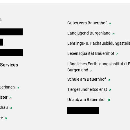
s
Gutes vom Bauernhof
tel-Plattform
Landjugend Burgenland
ds
Lehrlings- u. Fachausbildungsstell
en und Partner
Lebensqualität Bauernhof
Ländliches Fortbildungsinstitut (LF
-Services
Burgenland
Schule am Bauernhof
erinnen
Tiergesundheitsdienst
ster
Urlaub am Bauernhof
chau
warndienst.lko.at
re