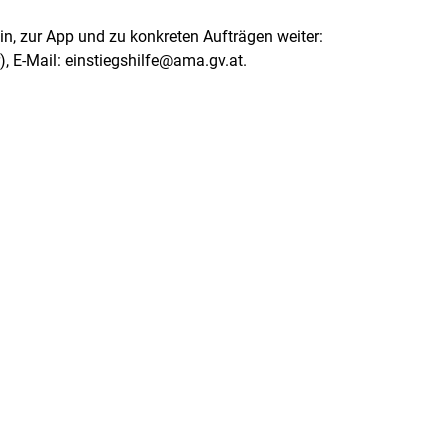
n, zur App und zu konkreten Aufträgen weiter:
, E-Mail: einstiegshilfe@ama.gv.at.