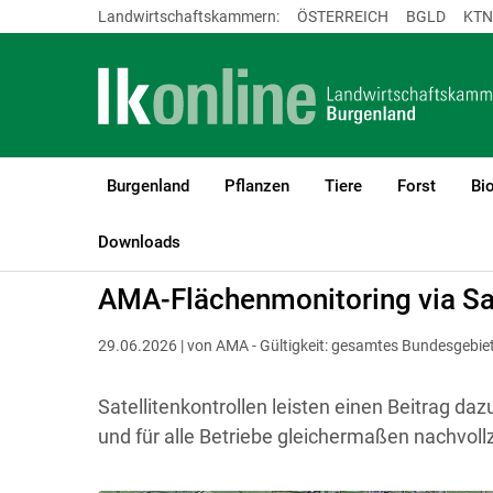
Landwirtschaftskammern:
ÖSTERREICH
BGLD
KTN
Burgenland
Pflanzen
Tiere
Forst
Bi
LK Burgenland
Förderungen
Abwicklung
Österreichweit
Downloads
AMA-Flächenmonitoring via Sat
29.06.2026 | von AMA - Gültigkeit: gesamtes Bundesgebie
Satellitenkontrollen leisten einen Beitrag daz
und für alle Betriebe gleichermaßen nachvoll