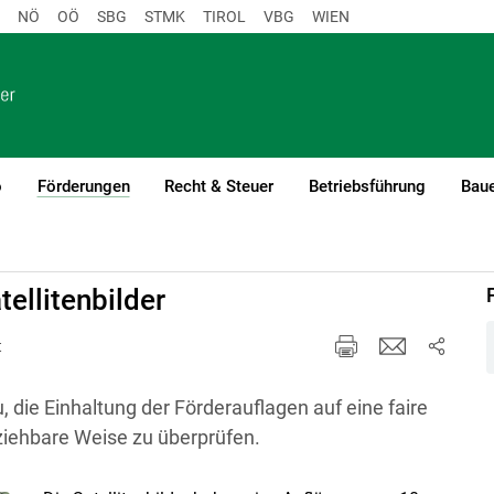
NÖ
OÖ
SBG
STMK
TIROL
VBG
WIEN
o
Förderungen
Recht & Steuer
Betriebsführung
Baue
(current)1
ellitenbilder
t
u, die Einhaltung der Förderauflagen auf eine faire
ziehbare Weise zu überprüfen.