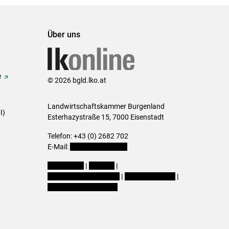
Über uns
e
© 2026 bgld.lko.at
Landwirtschaftskammer Burgenland
I)
Esterhazystraße 15, 7000 Eisenstadt
Telefon: +43 (0) 2682 702
E-Mail:
presse@lk-bgld.at
Impressum
|
Kontakt
|
Datenschutzerklärung
|
Barrierefreiheit
|
Cookie-Einstellungen