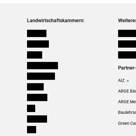
Landwirtschaftskammern:
Weitere
Österreich
Futtermit
Burgenland
Downloa
Kärnten
Initiativ
Niederösterreich
Partner
Oberösterreich
AIZ
Salzburg
ARGE Bäu
Steiermark
ARGE Mei
Tirol
Baulehrs
Vorarlberg
Green Ca
Wien