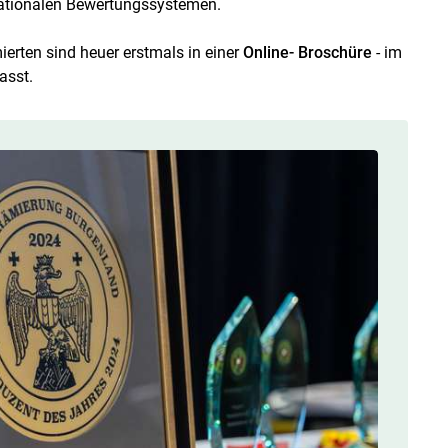
nationalen Bewertungssystemen.
erten sind heuer erstmals in einer
Online- Broschüre
- im
asst.