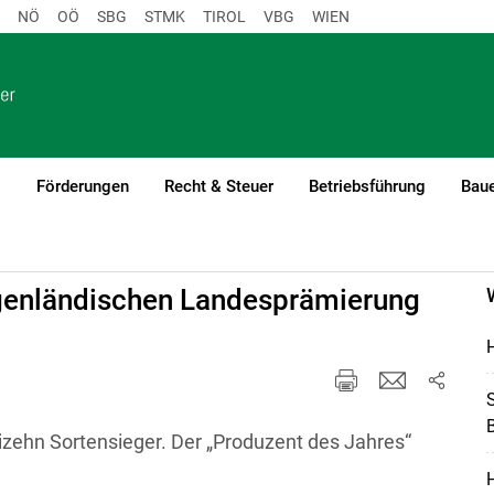
NÖ
OÖ
SBG
STMK
TIROL
VBG
WIEN
o
Förderungen
Recht & Steuer
Betriebsführung
Baue
rgenländischen Landesprämierung
H
S
B
izehn Sortensieger. Der „Produzent des Jahres“
H