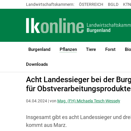
Landwirtschaftskammern:
ÖSTERREICH
BGLD
KTN
Burgenland
Pflanzen
Tiere
Forst
Bi
(current)1
LK Burgenland
Pflanzen
Obstbau
Downloads
Acht Landessieger bei der Bu
für Obstverarbeitungsprodukte
04.04.2024 | von
Mag. (FH) Michaela Tesch-Wessely
Insgesamt gibt es acht Landessieger und dre
kommt aus Marz.