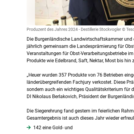
Produzent des Jahres 2024 - Destillerie Stockvogler
© Tes
Die Burgenländische Landwirtschaftskammer und 
jährlich gemeinsam die Landesprämierung für Obstv
Veranstaltungen für Obst-Verarbeitungsbetriebe im B
Produkte wie Edelbrand, Saft, Nektar, Most bis hin 
„Heuer wurden 357 Produkte von 76 Betrieben eing
länderübergreifenden Fachjury verkostet. Diese Präm
sondern auch ein wichtiges Qualitätskriterium fü
DI Nikolaus Berlakovich, Präsident der Burgenlän
Die Siegerehrung fand gestern im feierlichen Rahm
Gesamtergebnis ist auch dieses Jahr wieder erfreu
142 eine Gold- und