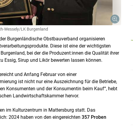
ch-Wessely/LK Burgenland
der Burgenländische Obstbauverband organisieren
erarbeitungsprodukte. Diese ist eine der wichtigsten
urgenland, bei der die Produzent:innen die Qualität ihrer
zu Essig, Sirup und Likör bewerten lassen können.
ereicht und Anfang Februar von einer
Skip to main content
ierung ist nicht nur eine Auszeichnung für die Betriebe,
r den Konsumenten und der Konsumentin beim Kauf“, hebt
dischen Landwirtschaftskammer hervor.
en im Kulturzentrum in Mattersburg statt. Das
lich: 2024 haben von den eingereichten
357 Proben