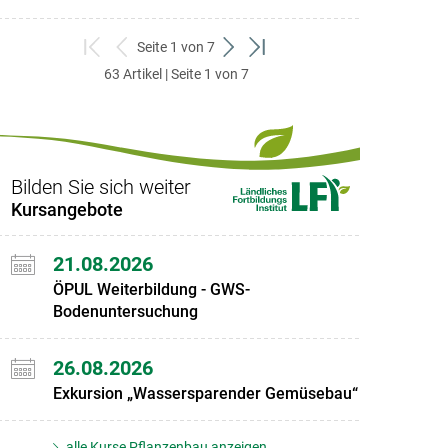
Seite 1 von 7
zum
zurück
weiter
zum
63 Artikel | Seite 1 von 7
ersten
zum
zum
letzten
Set
vorigen
nächsten
Set
Set
Set
Bilden Sie sich weiter
Kursangebote
21.08.2026
ÖPUL Weiterbildung - GWS-
Bodenuntersuchung
26.08.2026
Exkursion „Wassersparender Gemüsebau“
alle Kurse Pflanzenbau anzeigen