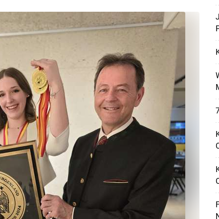
P
7
K
O
F
N