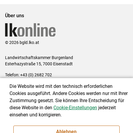
Über uns
© 2026 bgld.lko.at
Landwirtschaftskammer Burgenland
Esterhazystraße 15, 7000 Eisenstadt
Telefon: +43 (0) 2682 702
E-Mail:
presse@lk-bgld.at
Die Website wird mit den technisch erforderlichen
Impressum
|
Kontakt
|
Datenschutzerklärung
|
Barrierefreiheit
|
Cookies ausgeführt. Andere Cookies werden nur mit Ihrer
Cookie-Einstellungen
Zustimmung gesetzt. Sie können Ihre Entscheidung für
diese Website in den
Cookie-Einstellungen
jederzeit
einsehen und korrigieren.
NEWSLETTER
Ablehnen