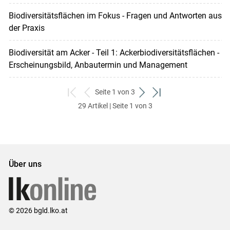
Biodiversitätsflächen im Fokus - Fragen und Antworten aus
der Praxis
Biodiversität am Acker - Teil 1: Ackerbiodiversitätsflächen -
Erscheinungsbild, Anbautermin und Management
Seite 1 von 3
zum
zurück
weiter
zum
29 Artikel | Seite 1 von 3
ersten
zum
zum
letzten
Set
vorigen
nächsten
Set
Set
Set
Über uns
© 2026 bgld.lko.at