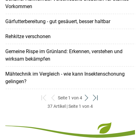
Vorkommen
Gärfutterbereitung - gut gesäuert, besser haltbar
Rehkitze verschonen
Gemeine Rispe im Grünland: Erkennen, verstehen und
wirksam bekämpfen
Mähtechnik im Vergleich - wie kann Insektenschonung
gelingen?
Seite 1 von 4
zum
zurück
weiter
zum
37 Artikel | Seite 1 von 4
ersten
zum
zum
letzten
Set
vorigen
nächsten
Set
Set
Set