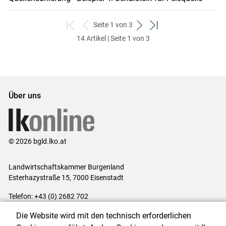
Seite 1 von 3
zum
zurück
weiter
zum
14 Artikel | Seite 1 von 3
ersten
zum
zum
letzten
Set
vorigen
nächsten
Set
Set
Set
Über uns
© 2026 bgld.lko.at
Landwirtschaftskammer Burgenland
Esterhazystraße 15, 7000 Eisenstadt
Telefon: +43 (0) 2682 702
E-Mail:
presse@lk-bgld.at
Die Website wird mit den technisch erforderlichen
Impressum
|
Kontakt
|
Datenschutzerklärung
|
Barrierefreiheit
|