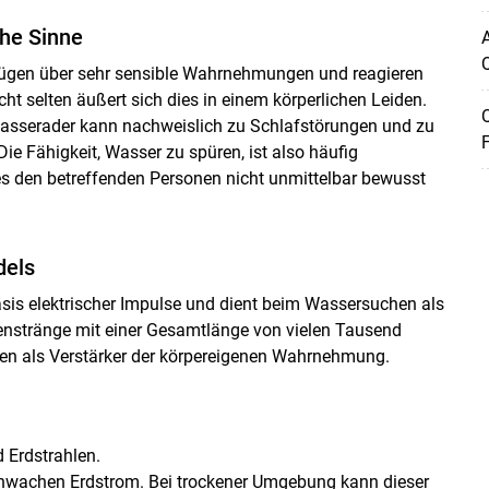
he Sinne
A
Q
ügen über sehr sensible Wahrnehmungen und reagieren
ht selten äußert sich dies in einem körperlichen Leiden.
Q
 Wasserader kann nachweislich zu Schlafstörungen und zu
F
Die Fähigkeit, Wasser zu spüren, ist also häufig
s den betreffenden Personen nicht unmittelbar bewusst
dels
sis elektrischer Impulse und dient beim Wassersuchen als
venstränge mit einer Gesamtlänge von vielen Tausend
nen als Verstärker der körpereigenen Wahrnehmung.
Skip to main content
 Erdstrahlen.
chwachen Erdstrom. Bei trockener Umgebung kann dieser