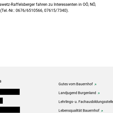
wetz-Raffelsberger fahren zu Interessenten in OÖ, NÖ,
(Tel.-Nr.: 0676/6510566, 07615/7340).
s
Gutes vom Bauernhof
tel-Plattform
Landjugend Burgenland
ds
Lehrlings- u. Fachausbildungsstell
en und Partner
Lebensqualität Bauernhof