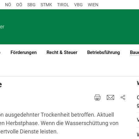
NÖ
OÖ
SBG
STMK
TIROL
VBG
WIEN
o
Förderungen
Recht & Steuer
Betriebsführung
Baue
e
Q
 ausgedehnter Trockenheit betroffen. Aktuell
V
enen Herbstphase. Wenn die Wasserschüttung von
rtvolle Dienste leisten.