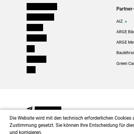
Niederösterreich
Partner
Oberösterreich
AIZ
Salzburg
ARGE Bäu
Steiermark
ARGE Mei
Tirol
Baulehrs
Vorarlberg
Green Ca
Wien
NEWSLETTER
Die Website wird mit den technisch erforderlichen Cookies 
Zustimmung gesetzt. Sie können Ihre Entscheidung für die
und korrigieren.