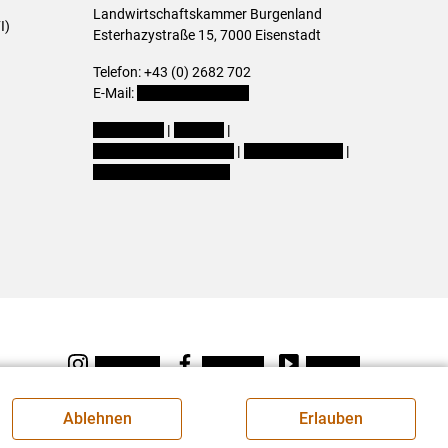
Landwirtschaftskammer Burgenland
I)
Esterhazystraße 15, 7000 Eisenstadt
Telefon: +43 (0) 2682 702
E-Mail:
presse@lk-bgld.at
Impressum
|
Kontakt
|
Datenschutzerklärung
|
Barrierefreiheit
|
Cookie-Einstellungen
Instagram
Facebook
Youtube
Ablehnen
Erlauben