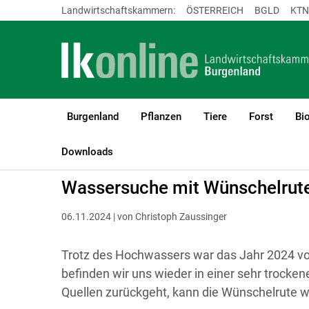
Landwirtschaftskammern:
ÖSTERREICH
BGLD
KTN
Burgenland
Pflanzen
Tiere
Forst
Bi
LK Burgenland
Bauen, Energie & Technik
Bauen
Downloads
Wassersuche mit Wünschelrut
06.11.2024 | von Christoph Zaussinger
Trotz des Hochwassers war das Jahr 2024 von
befinden wir uns wieder in einer sehr trock
Quellen zurückgeht, kann die Wünschelrute we