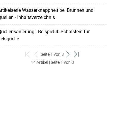
rtikelserie Wasserknappheit bei Brunnen und
uellen - Inhaltsverzeichnis
uellensanierung - Beispiel 4: Schalstein für
elsquelle
Seite 1 von 3
zum
zurück
weiter
zum
14 Artikel | Seite 1 von 3
ersten
zum
zum
letzten
Set
vorigen
nächsten
Set
Set
Set