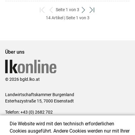
Seite 1 von 3
zum
zurück
weiter
zum
14 Artikel | Seite 1 von 3
ersten
zum
zum
letzten
Set
vorigen
nächsten
Set
Set
Set
Über uns
© 2026 bgld.lko.at
Landwirtschaftskammer Burgenland
Esterhazystraße 15, 7000 Eisenstadt
Telefon: +43 (0) 2682 702
E-Mail:
presse@lk-bgld.at
Die Website wird mit den technisch erforderlichen
Impressum
|
Kontakt
|
Datenschutzerklärung
|
Barrierefreiheit
|
Cookies ausgeführt. Andere Cookies werden nur mit Ihrer