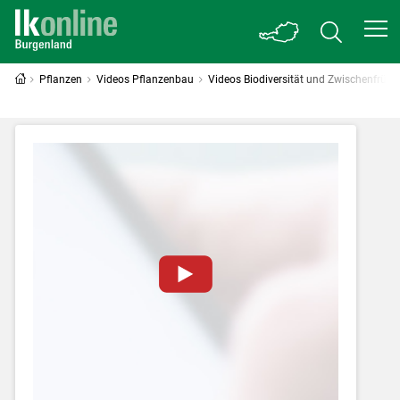
Pflanzen
Videos Pflanzenbau
Videos Biodiversität und Zwischenfrüch
Zum Abspielen von YouTube-Videos auf
dieser Website müssen Cookies gesetzt
werden
.
Für weitere Informationen lesen Sie bitte
unsere
Datenschutzerklärung
.Sie können Ihre
Entscheidung für diese Website in den Cookie-