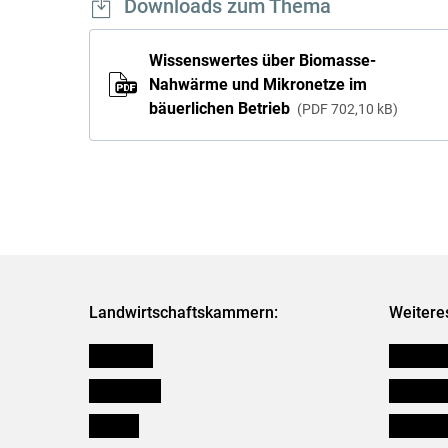
Downloads zum Thema
Wissenswertes über Biomasse-
Nahwärme und Mikronetze im
bäuerlichen Betrieb
PDF
702,10 kB
Landwirtschaftskammern:
Weitere
Österreich
Futtermit
Burgenland
Downloa
Kärnten
Initiativ