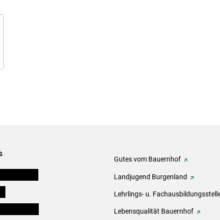
s
Gutes vom Bauernhof
tel-Plattform
Landjugend Burgenland
ds
Lehrlings- u. Fachausbildungsstell
en und Partner
Lebensqualität Bauernhof