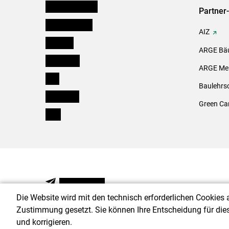
Niederösterreich
Partner
Oberösterreich
AIZ
Salzburg
ARGE Bäu
Steiermark
ARGE Mei
Tirol
Baulehrs
Vorarlberg
Green Ca
Wien
NEWSLETTER
Die Website wird mit den technisch erforderlichen Cookies 
Zustimmung gesetzt. Sie können Ihre Entscheidung für die
und korrigieren.