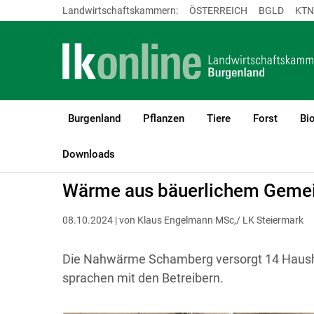
Landwirtschaftskammern:
ÖSTERREICH
BGLD
KTN
Burgenland
Pflanzen
Tiere
Forst
Bi
LK Burgenland
Bauen, Energie & Technik
Strom, Wärme und Mo
Downloads
Wärme aus bäuerlichem Gemei
08.10.2024 | von Klaus Engelmann MSc,/ LK Steiermark
Die Nahwärme Schamberg versorgt 14 Haushal
sprachen mit den Betreibern.