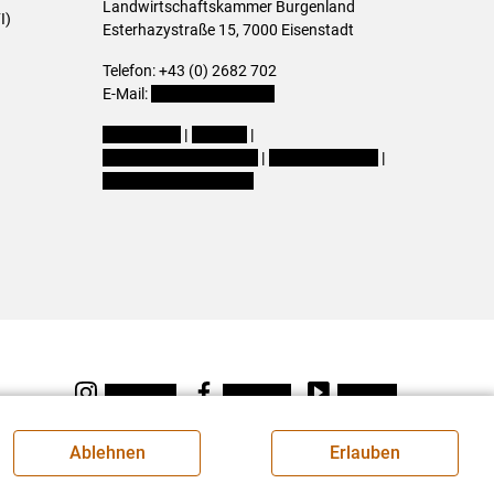
Landwirtschaftskammer Burgenland
I)
Esterhazystraße 15, 7000 Eisenstadt
Telefon: +43 (0) 2682 702
E-Mail:
presse@lk-bgld.at
Impressum
|
Kontakt
|
Datenschutzerklärung
|
Barrierefreiheit
|
Cookie-Einstellungen
Instagram
Facebook
Youtube
Ablehnen
Erlauben