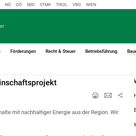
NÖ
OÖ
SBG
STMK
TIROL
VBG
WIEN
o
Förderungen
Recht & Steuer
Betriebsführung
Baue
bilität
nschaftsprojekt
H
te mit nachhaltiger Energie aus der Region. Wir