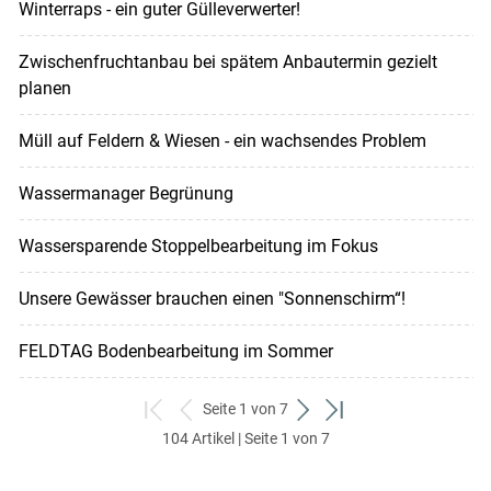
Winterraps - ein guter Gülleverwerter!
Zwischenfruchtanbau bei spätem Anbautermin gezielt
planen
Müll auf Feldern & Wiesen - ein wachsendes Problem
Wassermanager Begrünung
Wassersparende Stoppelbearbeitung im Fokus
Unsere Gewässer brauchen einen "Sonnenschirm“!
FELDTAG Bodenbearbeitung im Sommer
Seite 1 von 7
zum
zurück
weiter
zum
104 Artikel | Seite 1 von 7
ersten
zum
zum
letzten
Set
vorigen
nächsten
Set