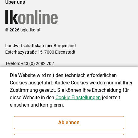
Über uns
© 2026 bgld.lko.at
Landwirtschaftskammer Burgenland
Esterhazystraße 15, 7000 Eisenstadt
Telefon: +43 (0) 2682 702
E-Mail:
presse@lk-bgld.at
Die Website wird mit den technisch erforderlichen
Impressum
|
Kontakt
|
Datenschutzerklärung
|
Barrierefreiheit
|
Cookies ausgeführt. Andere Cookies werden nur mit Ihrer
Cookie-Einstellungen
Zustimmung gesetzt. Sie können Ihre Entscheidung für
diese Website in den
Cookie-Einstellungen
jederzeit
einsehen und korrigieren.
NEWSLETTER
Ablehnen