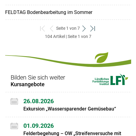
FELDTAG Bodenbearbeitung im Sommer
Seite 1 von 7
zum
zurück
weiter
zum
104 Artikel | Seite 1 von 7
ersten
zum
zum
letzten
Set
vorigen
nächsten
Set
Set
Set
Bilden Sie sich weiter
Kursangebote
26.08.2026
Exkursion „Wassersparender Gemüsebau“
01.09.2026
Felderbegehung – OW „Streifenversuche mit