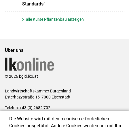
Standards“
alle Kurse Pflanzenbau anzeigen
Über uns
© 2026 bgld.lko.at
Landwirtschaftskammer Burgenland
Esterhazystraße 15, 7000 Eisenstadt
Telefon: +43 (0) 2682 702
E-Mail:
presse@lk-bgld.at
Die Website wird mit den technisch erforderlichen
Impressum
|
Kontakt
|
Datenschutzerklärung
|
Barrierefreiheit
|
Cookies ausgeführt. Andere Cookies werden nur mit Ihrer