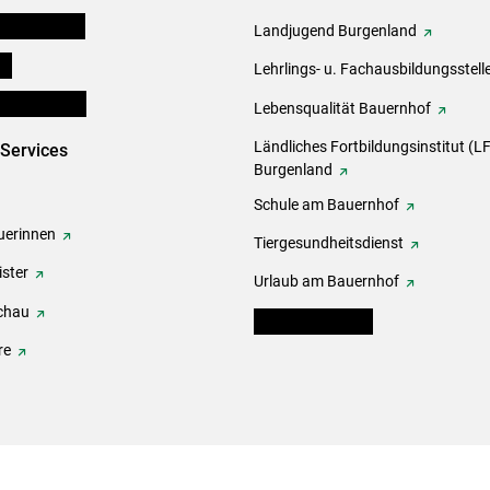
tel-Plattform
Landjugend Burgenland
ds
Lehrlings- u. Fachausbildungsstell
en und Partner
Lebensqualität Bauernhof
Ländliches Fortbildungsinstitut (LF
-Services
Burgenland
Schule am Bauernhof
erinnen
Tiergesundheitsdienst
ster
Urlaub am Bauernhof
chau
warndienst.lko.at
re