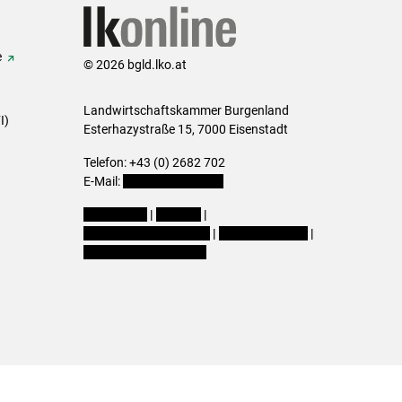
e
© 2026 bgld.lko.at
Landwirtschaftskammer Burgenland
I)
Esterhazystraße 15, 7000 Eisenstadt
Telefon: +43 (0) 2682 702
E-Mail:
presse@lk-bgld.at
Impressum
|
Kontakt
|
Datenschutzerklärung
|
Barrierefreiheit
|
Cookie-Einstellungen