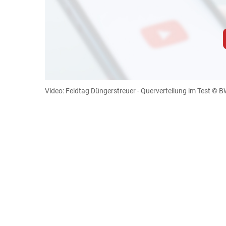
Zum Abspielen von YouTube-Videos auf 
Für weitere Informationen lesen Sie bitte unsere
diese Website in den Cookie-Einste
Video: Feldtag Düngerstreuer - Querverteilung im Test
© BW
Cookies Einstellunge