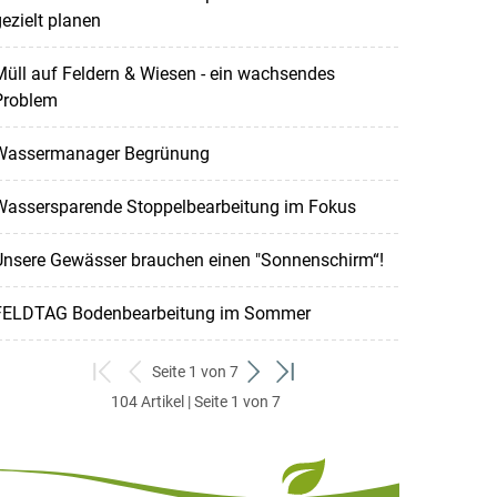
ezielt planen
üll auf Feldern & Wiesen - ein wachsendes
Problem
Wassermanager Begrünung
Wassersparende Stoppelbearbeitung im Fokus
Unsere Gewässer brauchen einen "Sonnenschirm“!
FELDTAG Bodenbearbeitung im Sommer
Seite 1 von 7
zum
zurück
weiter
zum
104 Artikel | Seite 1 von 7
ersten
zum
zum
letzten
Set
vorigen
nächsten
Set
Set
Set