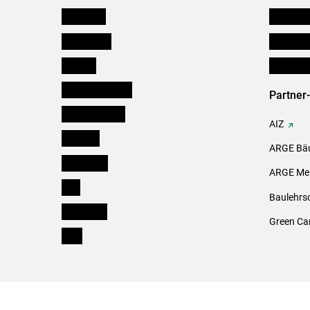
Österreich
Futtermit
Burgenland
Downloa
Kärnten
Initiativ
Niederösterreich
Partner
Oberösterreich
AIZ
Salzburg
ARGE Bäu
Steiermark
ARGE Mei
Tirol
Baulehrs
Vorarlberg
Green Ca
Wien