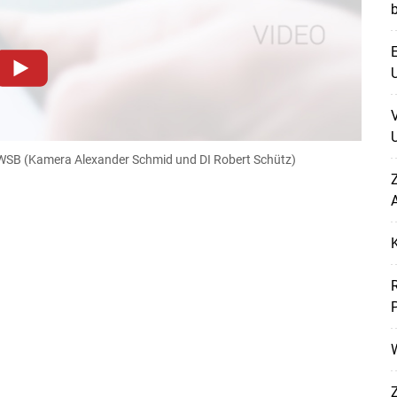
E
U
dieser Website müssen Cookies gesetzt werden
.
Datenschutzerklärung
.Sie können Ihre Entscheidung für
U
llungen jederzeit einsehen und korrigieren
SB (Kamera Alexander Schmid und DI Robert Schütz)
Skip to main content
n
Akzeptieren
Z
A
W