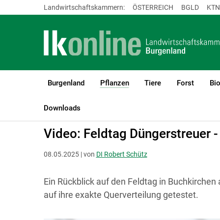
Landwirtschaftskammern:
ÖSTERREICH
BGLD
KTN
Burgenland
Pflanzen
Tiere
Forst
Bi
(current)1
LK Burgenland
Pflanzen
Boden-, Wasserschutz & Düngung
Downloads
Video: Feldtag Düngerstreuer -
08.05.2025 | von
DI Robert Schütz
Ein Rückblick auf den Feldtag in Buchkirche
auf ihre exakte Querverteilung getestet.