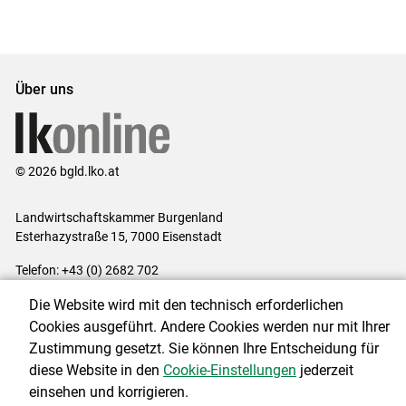
Über uns
© 2026 bgld.lko.at
Landwirtschaftskammer Burgenland
Esterhazystraße 15, 7000 Eisenstadt
Telefon: +43 (0) 2682 702
E-Mail:
presse@lk-bgld.at
Die Website wird mit den technisch erforderlichen
Impressum
|
Kontakt
|
Datenschutzerklärung
|
Barrierefreiheit
|
Cookies ausgeführt. Andere Cookies werden nur mit Ihrer
Cookie-Einstellungen
Zustimmung gesetzt. Sie können Ihre Entscheidung für
diese Website in den
Cookie-Einstellungen
jederzeit
einsehen und korrigieren.