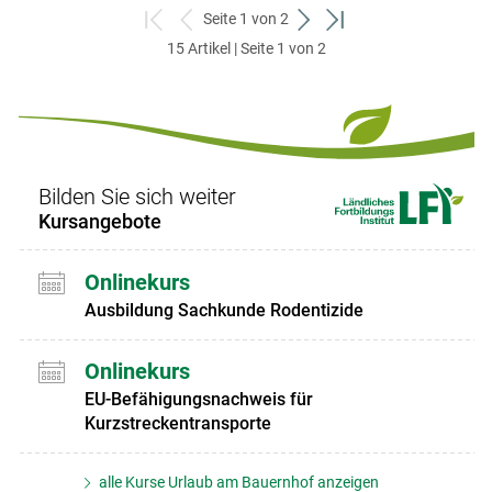
Seite 1 von 2
zum
zurück
weiter
zum
15 Artikel | Seite 1 von 2
ersten
zum
zum
letzten
Set
vorigen
nächsten
Set
Set
Set
Bilden Sie sich weiter
Kursangebote
Onlinekurs
Ausbildung Sachkunde Rodentizide
Onlinekurs
EU-Befähigungsnachweis für
Kurzstreckentransporte
alle Kurse Urlaub am Bauernhof anzeigen