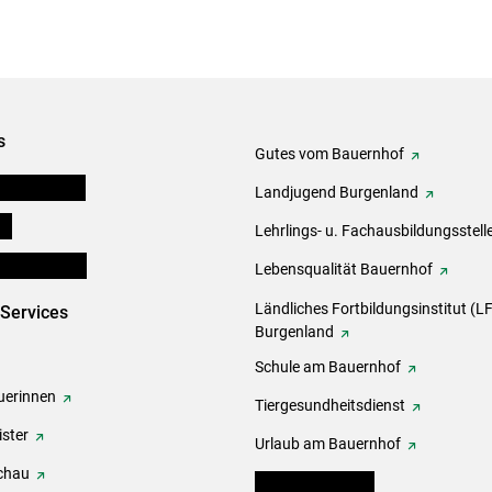
s
Gutes vom Bauernhof
tel-Plattform
Landjugend Burgenland
ds
Lehrlings- u. Fachausbildungsstell
en und Partner
Lebensqualität Bauernhof
Ländliches Fortbildungsinstitut (LF
-Services
Burgenland
Schule am Bauernhof
erinnen
Tiergesundheitsdienst
ster
Urlaub am Bauernhof
chau
warndienst.lko.at