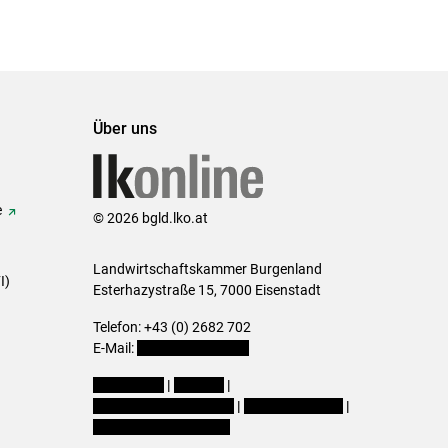
Über uns
e
© 2026 bgld.lko.at
Landwirtschaftskammer Burgenland
I)
Esterhazystraße 15, 7000 Eisenstadt
Telefon: +43 (0) 2682 702
E-Mail:
presse@lk-bgld.at
Impressum
|
Kontakt
|
Datenschutzerklärung
|
Barrierefreiheit
|
Cookie-Einstellungen