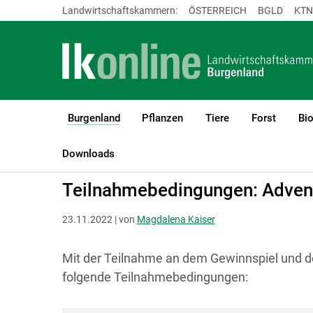
Landwirtschaftskammern:
ÖSTERREICH
BGLD
KTN
Burgenland
Pflanzen
Tiere
Forst
Bi
(current)1
LK Burgenland
Burgenland
Downloads
Teilnahmebedingungen: Adven
23.11.2022 | von
Magdalena Kaiser
Mit der Teilnahme an dem Gewinnspiel und de
folgende Teilnahmebedingungen: