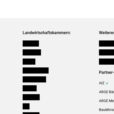
Landwirtschaftskammern:
Weitere
Österreich
Futtermit
Burgenland
Downloa
Kärnten
Initiativ
Niederösterreich
Partner
Oberösterreich
AIZ
Salzburg
ARGE Bäu
Steiermark
ARGE Mei
Tirol
Baulehrs