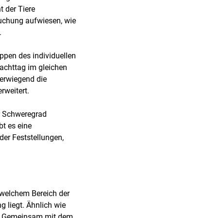
t der Tiere
uchung aufwiesen, wie
.
uppen des individuellen
lachttag im gleichen
erwiegend die
weitert.
er Schweregrad
t es eine
er Feststellungen,
 welchem Bereich der
g liegt. Ähnlich wie
t. Gemeinsam mit dem