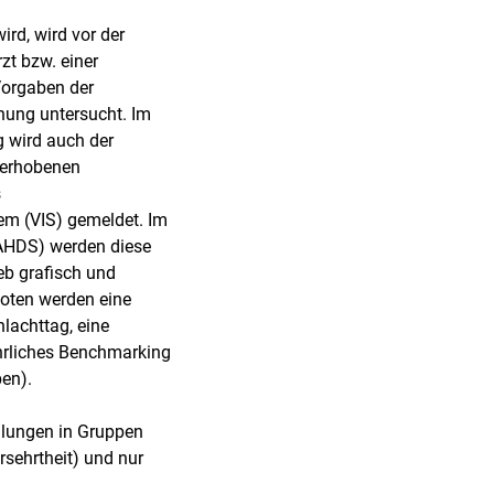
ird, wird vor der
zt bzw. einer
Vorgaben der
nung untersucht. Im
 wird auch der
 erhobenen
s
em (VIS) gemeldet. Im
(AHDS) werden diese
ieb grafisch und
eboten werden eine
lachttag, eine
ährliches Benchmarking
ben).
llungen in Gruppen
sehrtheit) und nur