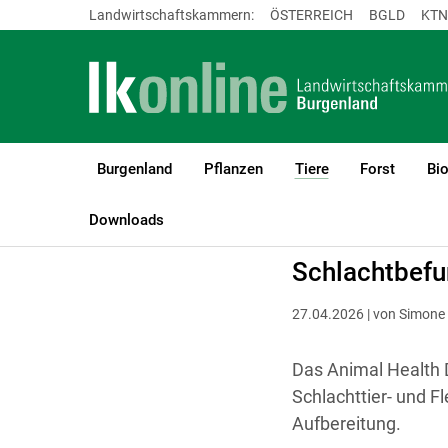
Landwirtschaftskammern:
ÖSTERREICH
BGLD
KTN
Burgenland
Pflanzen
Tiere
Forst
Bi
(current)1
LK Burgenland
Tiere
Tiergesundheit & -seuchen
Tiergesundh
Downloads
Schlachtbefu
27.04.2026 | von Simon
Das Animal Health 
Schlachttier- und F
Aufbereitung.