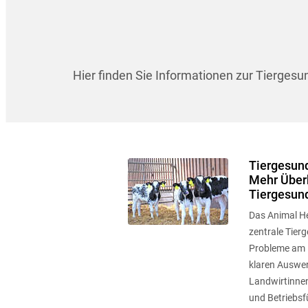
Hier finden Sie Informationen zur Tierges
Tiergesun
Mehr Überb
Tiergesun
Das Animal He
zentrale Tier
Probleme am B
klaren Auswer
Landwirtinnen
und Betriebsfü