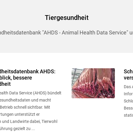
Tiergesundheit
undheitsdatenbank "AHDS - Animal Health Data Service"
dheitsdatenbank AHDS:
Sch
lick, bessere
ver
dheit
Das A
alth Data Service (AHDS) bündelt
Info
gesundheitsdaten und macht
Schl
etrieb schnell sichtbar. Mit
Bess
tungen unterstützt er
stati
 und Landwirte dabei, Tierwohl
hrung gezielt zu ...