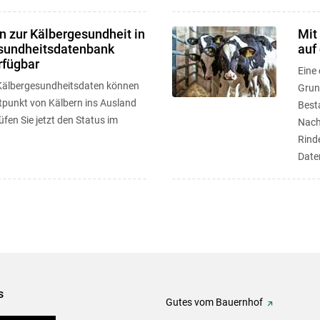
 zur Kälbergesundheit in
Mit
esundheitsdatenbank
auf
rfügbar
Eine 
 Kälbergesundheitsdaten können
Grun
tpunkt von Kälbern ins Ausland
Best
fen Sie jetzt den Status im
Nach
Rind
Date
Verbe
s
Gutes vom Bauernhof