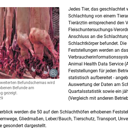
Jedes Tier, das geschlachtet w
Schlachtung von einem Tierar
Tierärztin entsprechend den 
Fleischuntersuchungs-Verord
Anschluss an die Schlachtung
Schlachtkörper befundet. Die
Feststellungen werden an da
Verbraucherinformationssyst
Animal Health Data Service 
Feststellungen für jeden Betr
statistisch aufbereitet - ang
erweiterten Befundschemas wird
Auswertung der Daten am Sch
hobenen Befunde am
Quartalsstatistik sowie ein j
g gezeigt.
(Vergleich mit anderen Betrie
29
erblick werden die 50 auf den Schlachthöfen erhobenen Festste
mwege, Gliedmaßen, Leber/Bauch, Tierschutz, Transport, Unver
 gesondert dargestellt.