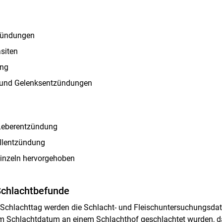
zündungen
siten
ung
 und Gelenksentzündungen
Skip to main content
Leberentzündung
ellentzündung
inzeln hervorgehoben
Schlachtbefunde
 Schlachttag werden die Schlacht- und Fleischuntersuchungsdate
m Schlachtdatum an einem Schlachthof geschlachtet wurden, dar