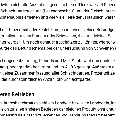
wirtin sieht die Anzahl der geschlachteten Tiere, wie viel Prozen
er Schlachtuntersuchung (Lebendbeschau) und der Fleischunters
achterlaubnis erhielten und wie viele Tiere genusstauglich waren
st der Prozentsatz der Feststellungen in den einzelnen Befundgr
h zu allen anderen Rindern oder Schweinen, die am gleichen Sch
htet wurden. Um noch genauer abschätzen zu können, wie schw
wurde das Befundschema bei der Untersuchung von Schweinen er
n Lungenentzündung, Pleuritis und Milk Spots wird nun auch d
gradig, hochgradig) bestimmt und im AHDS gezeigt. Außerdem gib
t einer Zusammenfassung aller Schlachtpartien, Prozentsätze d
 der durchschnittlichen Anzahl pro Schlachtpartie.
deren Betrieben
es Jahresbenchmarks sieht ein Landwirt bzw. eine Landwirtin, in
leich zu allen anderen Betrieben der gleichen Produktionsrichtun
chmarking ist einfach zu erkennen, wo Handlungsbedarf besteh