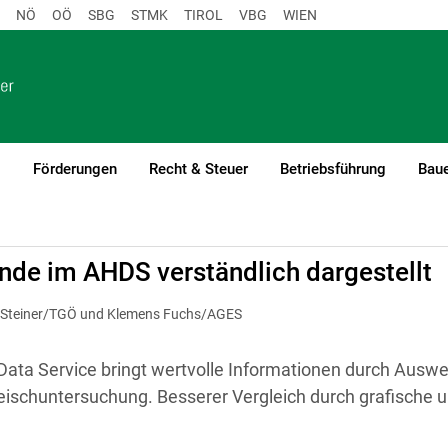
NÖ
OÖ
SBG
STMK
TIROL
VBG
WIEN
o
Förderungen
Recht & Steuer
Betriebsführung
Baue
eit
nde im AHDS verständlich dargestellt
e Steiner/TGÖ und Klemens Fuchs/AGES
Data Service bringt wertvolle Informationen durch Ausw
leischuntersuchung. Besserer Vergleich durch grafische u