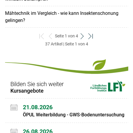
Mähtechnik im Vergleich - wie kann Insektenschonung
gelingen?
Seite 1 von 4
zum
zurück
weiter
zum
37 Artikel | Seite 1 von 4
ersten
zum
zum
letzten
Set
vorigen
nächsten
Set
Set
Set
Bilden Sie sich weiter
Kursangebote
21.08.2026
ÖPUL Weiterbildung - GWS-Bodenuntersuchung
26.08.2026