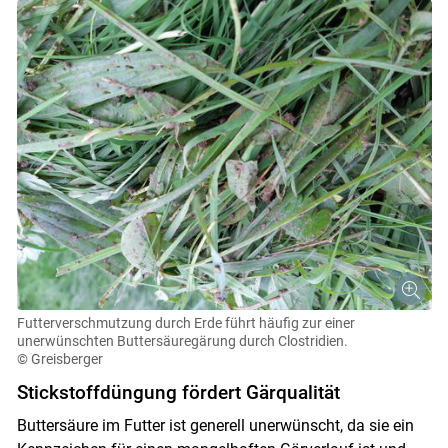
Futterverschmutzung durch Erde führt häufig zur einer
unerwünschten Buttersäuregärung durch Clostridien.
© Greisberger
Stickstoffdüngung fördert Gärqualität
Buttersäure im Futter ist generell unerwünscht, da sie ein