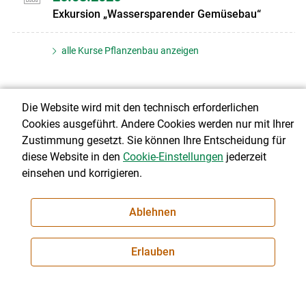
Exkursion „Wassersparender Gemüsebau“
alle Kurse Pflanzenbau anzeigen
Die Website wird mit den technisch erforderlichen
Über uns
Cookies ausgeführt. Andere Cookies werden nur mit Ihrer
Zustimmung gesetzt. Sie können Ihre Entscheidung für
diese Website in den
Cookie-Einstellungen
jederzeit
einsehen und korrigieren.
© 2026 bgld.lko.at
Ablehnen
Landwirtschaftskammer Burgenland
Esterhazystraße 15, 7000 Eisenstadt
Erlauben
Telefon: +43 (0) 2682 702
E-Mail:
presse@lk-bgld.at
Impressum
|
Kontakt
|
Datenschutzerklärung
|
Barrierefreiheit
|