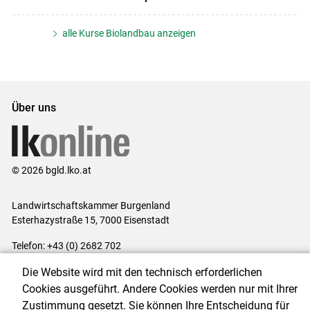
alle Kurse Biolandbau anzeigen
Über uns
© 2026 bgld.lko.at
Landwirtschaftskammer Burgenland
Esterhazystraße 15, 7000 Eisenstadt
Telefon: +43 (0) 2682 702
E-Mail:
presse@lk-bgld.at
Die Website wird mit den technisch erforderlichen
Impressum
|
Kontakt
|
Datenschutzerklärung
|
Barrierefreiheit
|
Cookies ausgeführt. Andere Cookies werden nur mit Ihrer
Cookie-Einstellungen
Zustimmung gesetzt. Sie können Ihre Entscheidung für