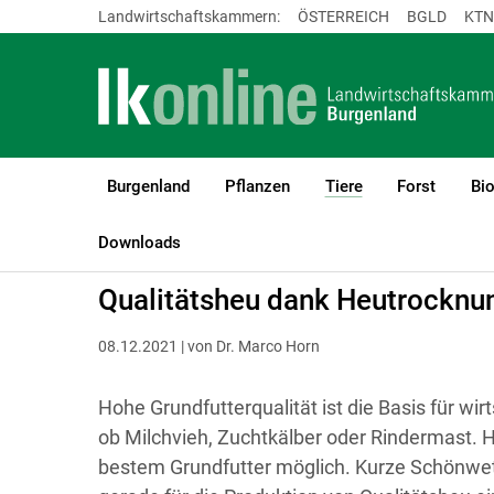
Landwirtschaftskammern:
ÖSTERREICH
BGLD
KTN
Burgenland
Pflanzen
Tiere
Forst
Bi
(current)1
LK Burgenland
Tiere
Rinder
Fütterung & Futtermittel
Downloads
Qualitätsheu dank Heutrocknu
08.12.2021 | von Dr. Marco Horn
Hohe Grundfutterqualität ist die Basis für wi
ob Milchvieh, Zuchtkälber oder Rindermast. 
bestem Grundfutter möglich. Kurze Schönwett