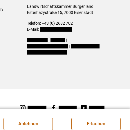
Landwirtschaftskammer Burgenland
I)
Esterhazystraße 15, 7000 Eisenstadt
Telefon: +43 (0) 2682 702
E-Mail:
presse@lk-bgld.at
Impressum
|
Kontakt
|
Datenschutzerklärung
|
Barrierefreiheit
|
Cookie-Einstellungen
Instagram
Facebook
Youtube
Ablehnen
Erlauben