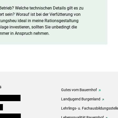
trieb? Welche technischen Details gilt es zu
rt sein? Worauf ist bei der Verfütterung von
tungsheu ideal in meine Rationsgestaltung
age investieren, sollten Sie unbedingt die
mmer in Anspruch nehmen.
s
Gutes vom Bauernhof
tel-Plattform
Landjugend Burgenland
ds
Lehrlings- u. Fachausbildungsstell
en und Partner
Lebensqualität Bauernhof