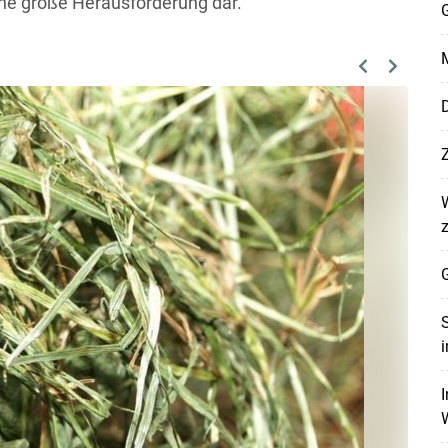
ine große Herausforderung dar.
G
M
Previous
Next
D
G
Skip to main content
S
i
I