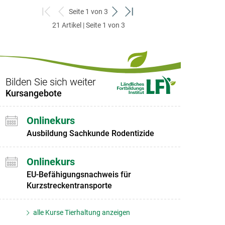
Seite 1 von 3
zum
zurück
weiter
zum
21 Artikel | Seite 1 von 3
ersten
zum
zum
letzten
Set
vorigen
nächsten
Set
Set
Set
Bilden Sie sich weiter
Kursangebote
Onlinekurs
Ausbildung Sachkunde Rodentizide
Onlinekurs
EU-Befähigungsnachweis für
Kurzstreckentransporte
alle Kurse Tierhaltung anzeigen