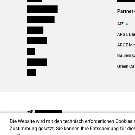
Niederösterreich
Partner
Oberösterreich
AIZ
Salzburg
ARGE Bäu
Steiermark
ARGE Mei
Tirol
Baulehrs
Vorarlberg
Green Ca
Wien
NEWSLETTER
Die Website wird mit den technisch erforderlichen Cookies 
Zustimmung gesetzt. Sie können Ihre Entscheidung für die