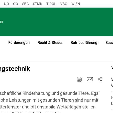
NÖ
OÖ
SBG
STMK
TIROL
VBG
WIEN
o
Förderungen
Recht & Steuer
Betriebsführung
Baue
ngstechnik
S
G
rtschaftliche Rinderhaltung und gesunde Tiere. Egal
F
Hohe Leistungen mit gesunden Tieren sind nur mit
b
erfenster und oft unstabile Wetterlagen stellen