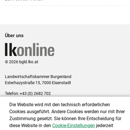
Über uns
© 2026 bgld.lko.at
Landwirtschaftskammer Burgenland
Esterhazystraße 15, 7000 Eisenstadt
Telefon: +43 (0) 2682 702
E-Mail:
presse@lk-bgld.at
Die Website wird mit den technisch erforderlichen
Impressum
|
Kontakt
|
Datenschutzerklärung
|
Barrierefreiheit
|
Cookies ausgeführt. Andere Cookies werden nur mit Ihrer
Cookie-Einstellungen
Zustimmung gesetzt. Sie können Ihre Entscheidung für
diese Website in den
Cookie-Einstellungen
jederzeit