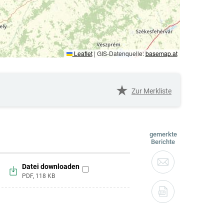
Leaflet
|
GIS-Datenquelle:
basemap.at
Zur Merkliste
gemerkte
Berichte
Datei downloaden
zur
PDF,
118
KB
Merkliste
hinzufügen