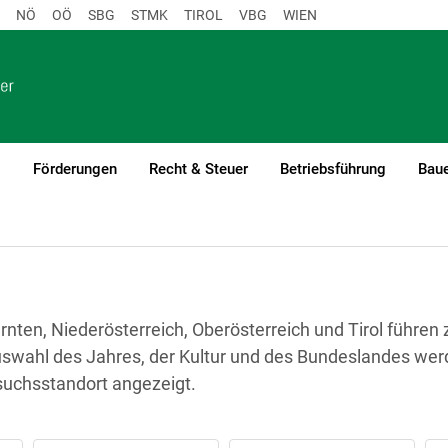
NÖ
OÖ
SBG
STMK
TIROL
VBG
WIEN
o
Förderungen
Recht & Steuer
Betriebsführung
Baue
en, Niederösterreich, Oberösterreich und Tirol führen z
wahl des Jahres, der Kultur und des Bundeslandes werd
uchsstandort angezeigt.