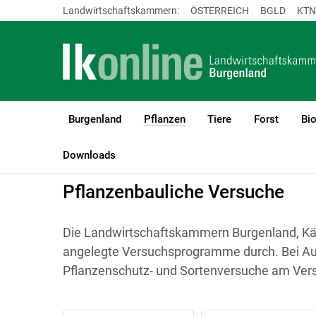
Landwirtschaftskammern:
ÖSTERREICH
BGLD
KTN
Burgenland
Pflanzen
Tiere
Forst
Bi
(current)1
LK Burgenland
Pflanzen
Pflanzenbauliche Versuchsberichte
Downloads
Pflanzenbauliche Versuche
Die Landwirtschaftskammern Burgenland, Kärnt
angelegte Versuchsprogramme durch. Bei Aus
Pflanzenschutz- und Sortenversuche am Vers