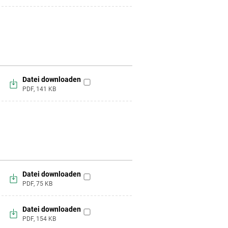
hinzufügen
Datei downloaden
zur
PDF,
141
KB
Merkliste
hinzufügen
Datei downloaden
zur
PDF,
75
KB
Merkliste
hinzufügen
Datei downloaden
zur
PDF,
154
KB
Merkliste