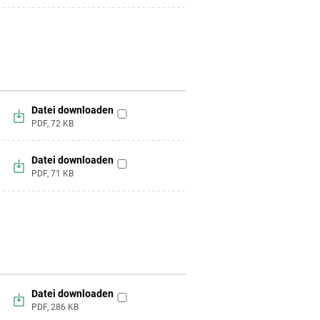
hinzufügen
Datei downloaden
zur
PDF,
72
KB
Merkliste
hinzufügen
Datei downloaden
zur
PDF,
71
KB
Merkliste
hinzufügen
Datei downloaden
zur
PDF,
286
KB
Merkliste