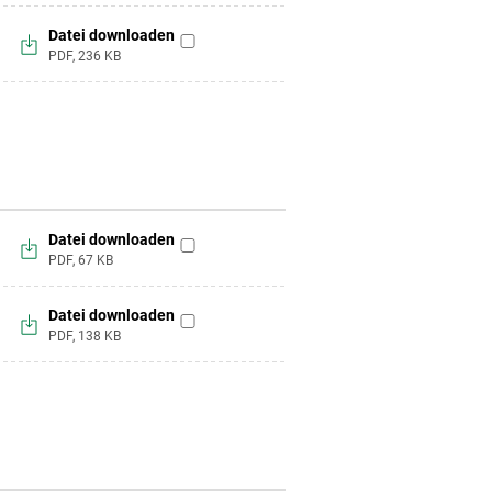
hinzufügen
Datei downloaden
zur
PDF,
236
KB
Merkliste
hinzufügen
Datei downloaden
zur
PDF,
67
KB
Merkliste
hinzufügen
Datei downloaden
zur
PDF,
138
KB
Merkliste
hinzufügen