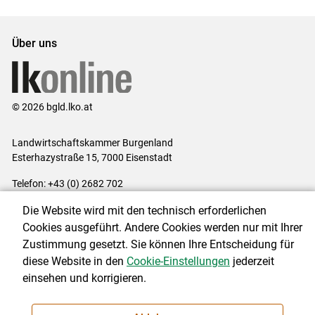
Über uns
© 2026 bgld.lko.at
Landwirtschaftskammer Burgenland
Esterhazystraße 15, 7000 Eisenstadt
Telefon: +43 (0) 2682 702
E-Mail:
presse@lk-bgld.at
Die Website wird mit den technisch erforderlichen
Impressum
|
Kontakt
|
Datenschutzerklärung
|
Barrierefreiheit
|
Cookies ausgeführt. Andere Cookies werden nur mit Ihrer
Cookie-Einstellungen
Zustimmung gesetzt. Sie können Ihre Entscheidung für
diese Website in den
Cookie-Einstellungen
jederzeit
einsehen und korrigieren.
NEWSLETTER