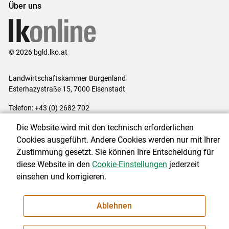
Über uns
© 2026 bgld.lko.at
Landwirtschaftskammer Burgenland
Esterhazystraße 15, 7000 Eisenstadt
Telefon: +43 (0) 2682 702
E-Mail:
presse@lk-bgld.at
Die Website wird mit den technisch erforderlichen
Impressum
|
Kontakt
|
Datenschutzerklärung
|
Barrierefreiheit
|
Cookies ausgeführt. Andere Cookies werden nur mit Ihrer
Cookie-Einstellungen
Zustimmung gesetzt. Sie können Ihre Entscheidung für
diese Website in den
Cookie-Einstellungen
jederzeit
einsehen und korrigieren.
NEWSLETTER
Ablehnen