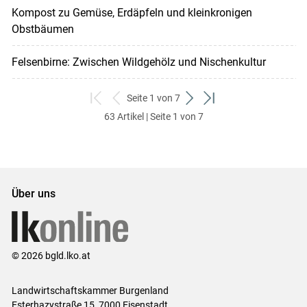
Kompost zu Gemüse, Erdäpfeln und kleinkronigen
Obstbäumen
Felsenbirne: Zwischen Wildgehölz und Nischenkultur
Seite 1 von 7
zum
zurück
weiter
zum
63 Artikel | Seite 1 von 7
ersten
zum
zum
letzten
Set
vorigen
nächsten
Set
Set
Set
Über uns
© 2026 bgld.lko.at
Landwirtschaftskammer Burgenland
Esterhazystraße 15, 7000 Eisenstadt