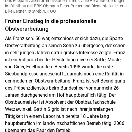
Das Ehepaar Allerstorfer diskutiert intensiv die Herausforderungen
im Obstbau mit BBK-Obmann Peter Preuer und Dienststellenleiterin
Elke Leitner.
© Strebl/LK OÖ
Früher Einstieg in die professionelle
Obstverarbeitung
Als Franz sen. 50 war, entschloss er sich dazu, die Sparte
Obstverarbeitung an seinen Sohn zu übergeben, der schon
in sehr jungen Jahren dafür großes Interesse zeigte. Franz
ist ein Vollprofi bei der Herstellung diverser Säfte, Moste,
von Cider, Edelbränden. Bereits 1998 wurde die erste
Siebbandpresse angeschafft, damals noch eine Rarität in
der modernen Obstverarbeitung. Franz ist seit Beendigung
des Präsenzdienstes beim Bundesheer vor nunmehr 26
Jahren durchgehend am Hof hauptberuflich tätig. Der
Obstbaumeister ist Absolvent der Obstbaufachschule
Wetzawinkel. Gattin Sigrid ist nach ihrer jahrelangen
Tätigkeit in einem Labor nun bereits 18 Jahre lang
hauptberuflich im landwirtschaftlichen Betrieb tätig. 2006
übernahm das Paar den Betrieb.