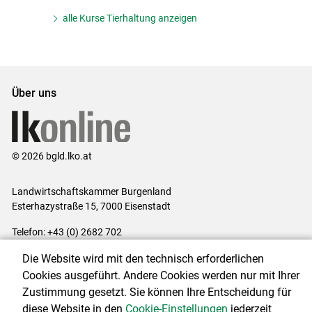
alle Kurse Tierhaltung anzeigen
Über uns
© 2026 bgld.lko.at
Landwirtschaftskammer Burgenland
Esterhazystraße 15, 7000 Eisenstadt
Telefon: +43 (0) 2682 702
E-Mail:
presse@lk-bgld.at
Die Website wird mit den technisch erforderlichen
Impressum
|
Kontakt
|
Datenschutzerklärung
|
Barrierefreiheit
|
Cookies ausgeführt. Andere Cookies werden nur mit Ihrer
Cookie-Einstellungen
Zustimmung gesetzt. Sie können Ihre Entscheidung für
diese Website in den
Cookie-Einstellungen
jederzeit