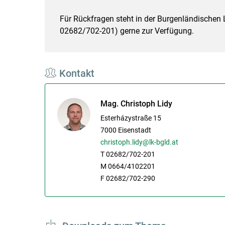
Für Rückfragen steht in der Burgenländischen 
02682/702-201) gerne zur Verfügung.
Kontakt
Mag. Christoph Lidy
Esterházystraße 15
7000
Eisenstadt
christoph.lidy@lk-bgld.at
T 02682/702-201
M 0664/4102201
F 02682/702-290