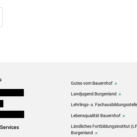
s
Gutes vom Bauernhof
tel-Plattform
Landjugend Burgenland
ds
Lehrlings- u. Fachausbildungsstell
en und Partner
Lebensqualität Bauernhof
Ländliches Fortbildungsinstitut (LF
-Services
Burgenland