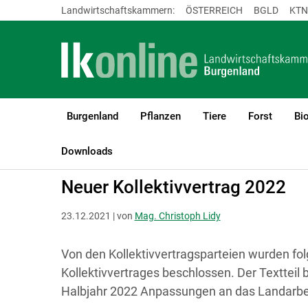
Landwirtschaftskammern:
ÖSTERREICH
BGLD
KTN
Burgenland
Pflanzen
Tiere
Forst
Bi
LK Burgenland
Recht & Steuer
Soziales und Arbeit
Downloads
Neuer Kollektivvertrag 2022
23.12.2021 | von
Mag. Christoph Lidy
Von den Kollektivvertragsparteien wurden 
Kollektivvertrages beschlossen. Der Textteil b
Halbjahr 2022 Anpassungen an das Landarbei