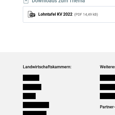
Downloads zum Thema
Lohntafel KV 2022
PDF
14,49 kB
Landwirtschaftskammern:
Weitere
Österreich
Futtermit
Burgenland
Downloa
Kärnten
Initiativ
Niederösterreich
Partner
Oberösterreich