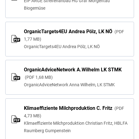
EIP ARGE Streifenanbau HG Graf Morgentau
Biogemüse
OrganicTargets4EU Andrea Pölz, LK NÖ
PDF
1,77 MB
OrganicTargets4EU Andrea Pölz, LK NÖ
OrganicAdviceNetwork A.Wilhelm LK STMK
PDF
1,68 MB
OrganicAdviceNetwork Anna Wilhelm, LK STMK
Klimaeffiziente Milchproduktion C. Fritz
PDF
4,73 MB
Klimaeffiziente Milchproduktion Christian Fritz, HBLFA
Raumberg Gumpenstein