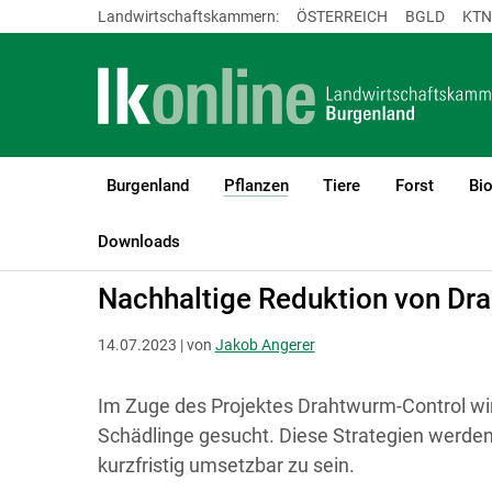
Landwirtschaftskammern:
ÖSTERREICH
BGLD
KTN
Burgenland
Pflanzen
Tiere
Forst
Bi
(current)1
LK Burgenland
Pflanzen
Pflanzenschutz
Downloads
Nachhaltige Reduktion von Dr
14.07.2023 | von
Jakob Angerer
Im Zuge des Projektes Drahtwurm-Control w
Schädlinge gesucht. Diese Strategien werden
kurzfristig umsetzbar zu sein.