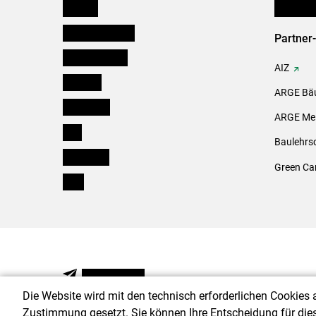
Kärnten
Initiativ
Niederösterreich
Partner
Oberösterreich
AIZ
Salzburg
ARGE Bäu
Steiermark
ARGE Mei
Tirol
Baulehrs
Vorarlberg
Green Ca
Wien
NEWSLETTER
Die Website wird mit den technisch erforderlichen Cookies 
Zustimmung gesetzt. Sie können Ihre Entscheidung für die