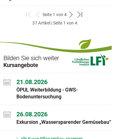
Seite 1 von 4
zum
zurück
weiter
zum
37 Artikel | Seite 1 von 4
ersten
zum
zum
letzten
Set
vorigen
nächsten
Set
Set
Set
Bilden Sie sich weiter
Kursangebote
21.08.2026
ÖPUL Weiterbildung - GWS-
Bodenuntersuchung
26.08.2026
Exkursion „Wassersparender Gemüsebau“
alle Kurse Pflanzenbau anzeigen