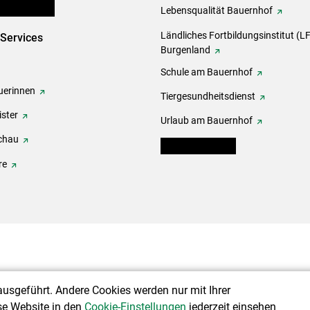
en und Partner
Lebensqualität Bauernhof
Ländliches Fortbildungsinstitut (LF
-Services
Burgenland
Schule am Bauernhof
erinnen
Tiergesundheitsdienst
ster
Urlaub am Bauernhof
chau
warndienst.lko.at
re
ausgeführt. Andere Cookies werden nur mit Ihrer
se Website in den
Cookie-Einstellungen
jederzeit einsehen