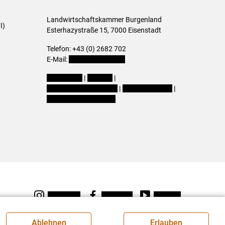
Landwirtschaftskammer Burgenland
I)
Esterhazystraße 15, 7000 Eisenstadt
Telefon: +43 (0) 2682 702
E-Mail:
presse@lk-bgld.at
Impressum
|
Kontakt
|
Datenschutzerklärung
|
Barrierefreiheit
|
Cookie-Einstellungen
Instagram
Facebook
Youtube
Ablehnen
Erlauben