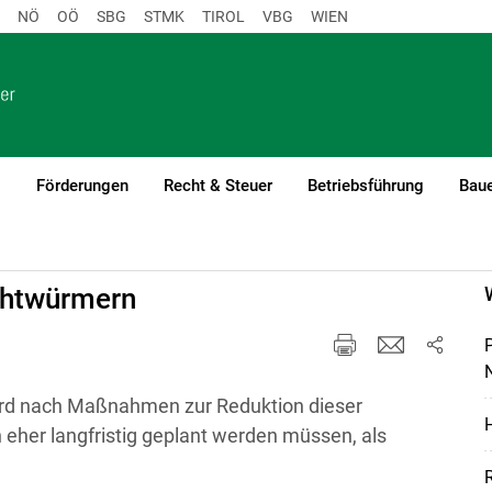
NÖ
OÖ
SBG
STMK
TIROL
VBG
WIEN
o
Förderungen
Recht & Steuer
Betriebsführung
Baue
ahtwürmern
N
ird nach Maßnahmen zur Reduktion dieser
H
 eher langfristig geplant werden müssen, als
R