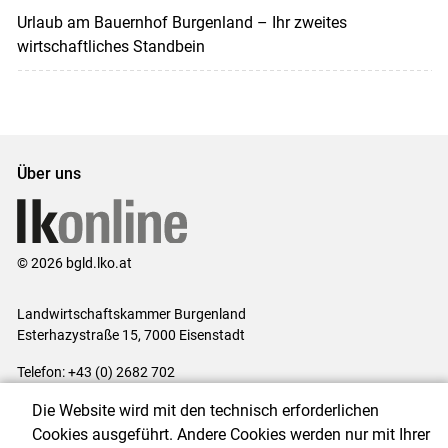
Urlaub am Bauernhof Burgenland – Ihr zweites
wirtschaftliches Standbein
Über uns
© 2026 bgld.lko.at
Landwirtschaftskammer Burgenland
Esterhazystraße 15, 7000 Eisenstadt
Telefon: +43 (0) 2682 702
E-Mail:
presse@lk-bgld.at
Die Website wird mit den technisch erforderlichen
Impressum
|
Kontakt
|
Datenschutzerklärung
|
Barrierefreiheit
|
Cookies ausgeführt. Andere Cookies werden nur mit Ihrer