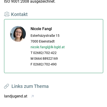
ISO 9001:2008 ausgezeichnet.
Kontakt
Nicole Fangl
Esterházystraße 15
7000
Eisenstadt
nicole.fangl@lk-bgld.at
T 02682/702-422
M 0664 88922169
F 02682/702-490
Links zum Thema
landjugend.at