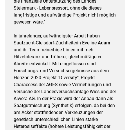
die finanzielle Unterstützung des Landes
Steiermark - Lebensressort, ohne die dieses
langfristige und aufwändige Projekt nicht möglich
gewesen wäre."
Skip to main content
In jahrelanger, aufwändigster Arbeit haben
Saatzucht-Gleisdorf-Zuchtleiterin Eveline
Adam
und ihr Team reinerbige Linien mit mehr
Hitzetoleranz und früherer, gleichmäßigerer
Abreife entwickelt. Mit eingeflossen sind
Forschungs- und Versuchsergebnisse aus dem
Horizon 2020 Projekt "Diversify", Projekt
Characcess der AGES sowie Vermehrungen und
Versuche der Landesversuchsanlage Wies und der
Alwera AG. In der Praxis wird der Anbau dann als
Saatgutmischung (Synthetik) erfolgen, da bei den
am Acker stattfindenden Verkreuzungen der
genetisch unterschiedlichen Linien starke
Heterosiseffekte (höhere Leistungsfähigkeit der