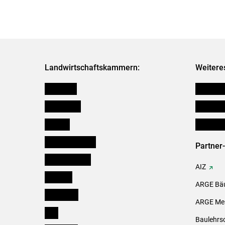
Landwirtschaftskammern:
Weitere
Österreich
Futtermit
Burgenland
Downloa
Kärnten
Initiativ
Niederösterreich
Partner
Oberösterreich
AIZ
Salzburg
ARGE Bäu
Steiermark
ARGE Mei
Tirol
Baulehrs