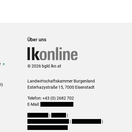
Über uns
e
© 2026 bgld.lko.at
Landwirtschaftskammer Burgenland
I)
Esterhazystraße 15, 7000 Eisenstadt
Telefon: +43 (0) 2682 702
E-Mail:
presse@lk-bgld.at
Impressum
|
Kontakt
|
Datenschutzerklärung
|
Barrierefreiheit
|
Cookie-Einstellungen