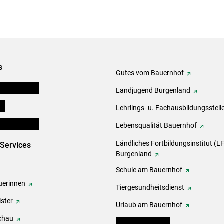
s
Gutes vom Bauernhof
tel-Plattform
Landjugend Burgenland
ds
Lehrlings- u. Fachausbildungsstell
en und Partner
Lebensqualität Bauernhof
Ländliches Fortbildungsinstitut (LF
-Services
Burgenland
Schule am Bauernhof
erinnen
Tiergesundheitsdienst
ster
Urlaub am Bauernhof
chau
warndienst.lko.at