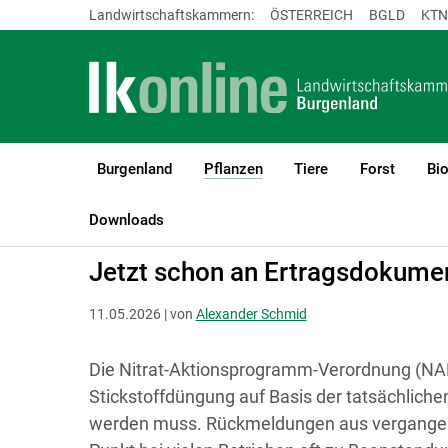
Landwirtschaftskammern:
ÖSTERREICH
BGLD
KTN
Burgenland
Pflanzen
Tiere
Forst
Bi
(current)1
LK Burgenland
Pflanzen
Boden-, Wasserschutz & Düngung
Downloads
Jetzt schon an Ertragsdokume
11.05.2026 | von
Alexander Schmid
Die Nitrat-Aktionsprogramm-Verordnung (NAPV
Stickstoffdüngung auf Basis der tatsächlichen
werden muss. Rückmeldungen aus vergangen