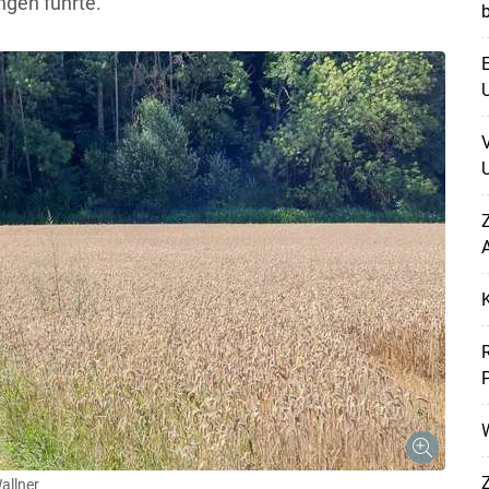
ngen führte.
E
U
U
Z
A
W
llner