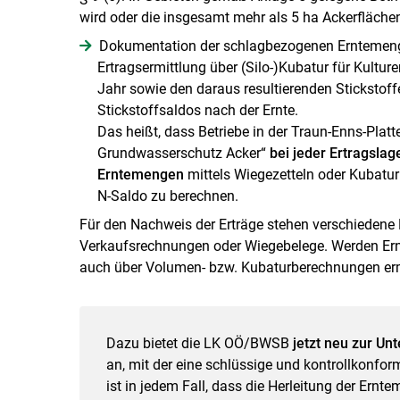
wird oder die insgesamt mehr als 5 ha Ackerflächen 
Dokumentation der schlagbezogenen Erntemeng
Ertragsermittlung über (Silo-)Kubatur für Kultur
Jahr sowie den daraus resultierenden Stickstof
Stickstoffsaldos nach der Ernte.
Das heißt, dass Betriebe in der Traun-Enns-Pla
Grundwasserschutz Acker“
bei jeder Ertragslag
Erntemengen
mittels Wiegezetteln oder Kubatur
N-Saldo zu berechnen.
Für den Nachweis der Erträge stehen verschiedene M
Verkaufsrechnungen oder Wiegebelege. Werden Ernt
auch über Volumen- bzw. Kubaturberechnungen erm
Dazu bietet die LK OÖ/BWSB
jetzt neu zur Un
an, mit der eine schlüssige und kontrollkonfo
ist in jedem Fall, dass die Herleitung der Ernt