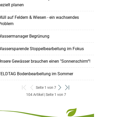
ezielt planen
üll auf Feldern & Wiesen - ein wachsendes
Problem
Wassermanager Begrünung
Wassersparende Stoppelbearbeitung im Fokus
Unsere Gewässer brauchen einen "Sonnenschirm“!
FELDTAG Bodenbearbeitung im Sommer
Seite 1 von 7
zum
zurück
weiter
zum
104 Artikel | Seite 1 von 7
ersten
zum
zum
letzten
Set
vorigen
nächsten
Set
Set
Set