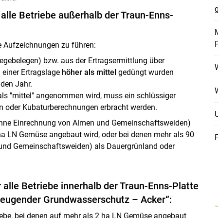
g
 alle Betriebe außerhalb der Traun-Enns-
M
de Aufzeichnungen zu führen:
Skip to main content
gebelegen) bzw. aus der Ertragsermittlung über
 einer Ertragslage
höher als mittel
gedüngt wurden
den Jahr.
als "mittel" angenommen wird, muss ein schlüssiger
n oder Kubaturberechnungen erbracht werden.
ohne Einrechnung von Almen und Gemeinschaftsweiden)
 ha LN Gemüse angebaut wird, oder bei denen mehr als 90
und Gemeinschaftsweiden) als Dauergrünland oder
 alle Betriebe innerhalb der Traun-Enns-Platte
beugender Grundwasserschutz – Acker“:
riebe, bei denen auf mehr als 2 ha LN Gemüse angebaut