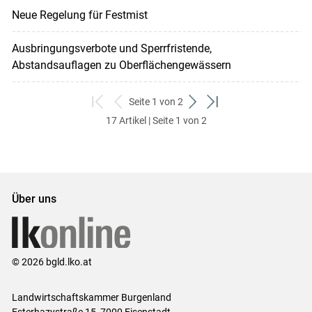
Neue Regelung für Festmist
Ausbringungsverbote und Sperrfristende,
Abstandsauflagen zu Oberflächengewässern
Seite 1 von 2
zum
zurück
weiter
zum
17 Artikel | Seite 1 von 2
ersten
zum
zum
letzten
Set
vorigen
nächsten
Set
Set
Set
Über uns
© 2026 bgld.lko.at
Landwirtschaftskammer Burgenland