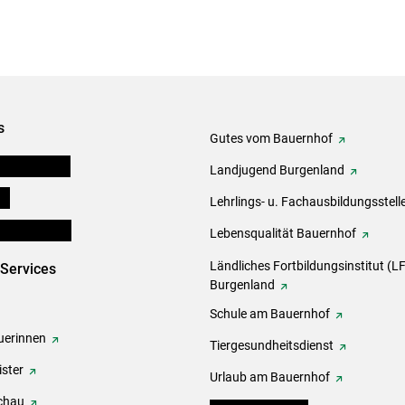
s
Gutes vom Bauernhof
tel-Plattform
Landjugend Burgenland
ds
Lehrlings- u. Fachausbildungsstell
en und Partner
Lebensqualität Bauernhof
Ländliches Fortbildungsinstitut (LF
-Services
Burgenland
Schule am Bauernhof
erinnen
Tiergesundheitsdienst
ster
Urlaub am Bauernhof
chau