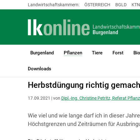
Landwirtschaftskammern:
ÖSTERREICH
BGLD
KTN
Burgenland
Pflanzen
Tiere
Forst
Bi
(current)1
LK Burgenland
Pflanzen
Boden-, Wasserschutz & Düngung
Downloads
Herbstdüngung richtig gemach
17.09.2021 | von
Dipl.-Ing. Christine Petritz, Referat Pflan
Wie viel und wie lange darf ich in dieser Jah
Höchstgrenzen und Zeiträumen für Ausbring