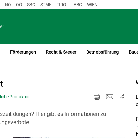
NÖ
OÖ
SBG
STMK
TIROL
VBG
WIEN
o
Förderungen
Recht & Steuer
Betriebsführung
Baue
t
zliche Produktion
reszeit düngen? Hier gibt es Informationen zu
ungsverbote.