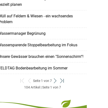
ezielt planen
üll auf Feldern & Wiesen - ein wachsendes
Problem
Wassermanager Begrünung
Wassersparende Stoppelbearbeitung im Fokus
Unsere Gewässer brauchen einen "Sonnenschirm“!
FELDTAG Bodenbearbeitung im Sommer
Seite 1 von 7
zum
zurück
weiter
zum
104 Artikel | Seite 1 von 7
ersten
zum
zum
letzten
Set
vorigen
nächsten
Set
Set
Set