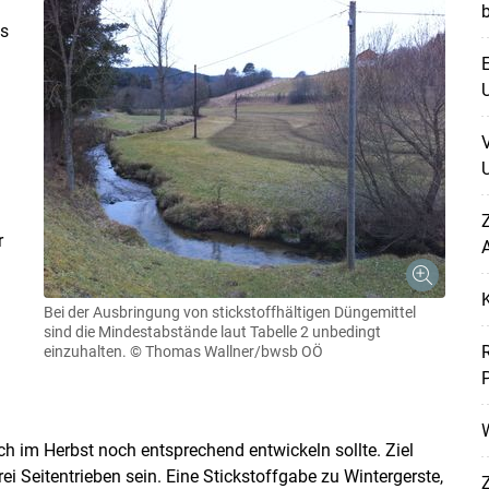
ns
E
U
U
Z
r
A
Bei der Ausbringung von stickstoffhältigen Düngemittel
sind die Mindestabstände laut Tabelle 2 unbedingt
einzuhalten.
© Thomas Wallner/bwsb OÖ
W
ich im Herbst noch entsprechend entwickeln sollte. Ziel
rei Seitentrieben sein. Eine Stickstoffgabe zu Wintergerste,