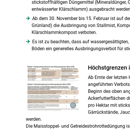
stickstoffhältigen Düngemittel (Mineraldünger, 
entwässerter Klärschlamm) ausgebracht werden
Ab dem 30. November bis 15. Februar ist auf de
Grünland) die Ausbringung von Stallmist, Kom
Klärschlammkompost verboten.
Es ist zu beachten, dass auf wassergesättigt
Böden ein generelles Ausbringungsverbot für sti
Höchstgrenzen 
Ab Ernte der letzten
angeführten Verbots
Beginn des oben ang
Ackerfutterflächen d
pro Hektar mit stick
Gärrückstände, Jauc
werden.
Die Maisstoppel- und Getreidestrohrottedüngung i