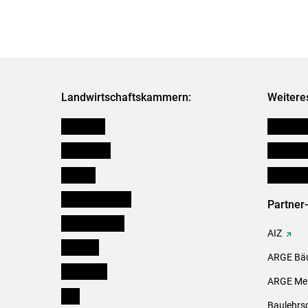
Landwirtschaftskammern:
Weitere
Österreich
Futtermit
Burgenland
Downloa
Kärnten
Initiativ
Niederösterreich
Partner
Oberösterreich
AIZ
Salzburg
ARGE Bäu
Steiermark
ARGE Mei
Tirol
Baulehrs