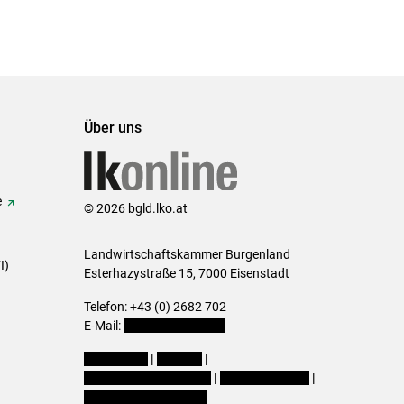
Über uns
e
© 2026 bgld.lko.at
Landwirtschaftskammer Burgenland
I)
Esterhazystraße 15, 7000 Eisenstadt
Telefon: +43 (0) 2682 702
E-Mail:
presse@lk-bgld.at
Impressum
|
Kontakt
|
Datenschutzerklärung
|
Barrierefreiheit
|
Cookie-Einstellungen