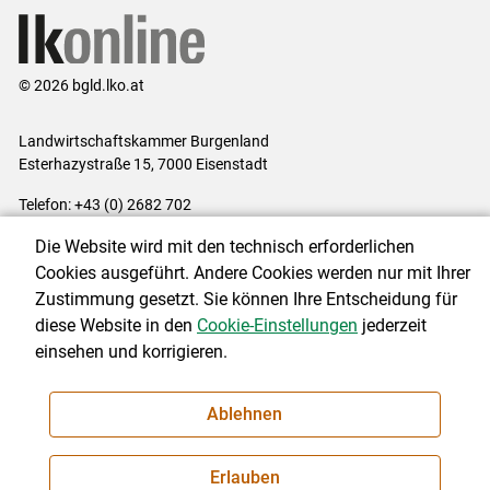
© 2026 bgld.lko.at
Landwirtschaftskammer Burgenland
Esterhazystraße 15, 7000 Eisenstadt
Telefon: +43 (0) 2682 702
E-Mail:
presse@lk-bgld.at
Die Website wird mit den technisch erforderlichen
Impressum
|
Kontakt
|
Datenschutzerklärung
|
Barrierefreiheit
|
Cookies ausgeführt. Andere Cookies werden nur mit Ihrer
Cookie-Einstellungen
Zustimmung gesetzt. Sie können Ihre Entscheidung für
diese Website in den
Cookie-Einstellungen
jederzeit
einsehen und korrigieren.
NEWSLETTER
Ablehnen
Erlauben