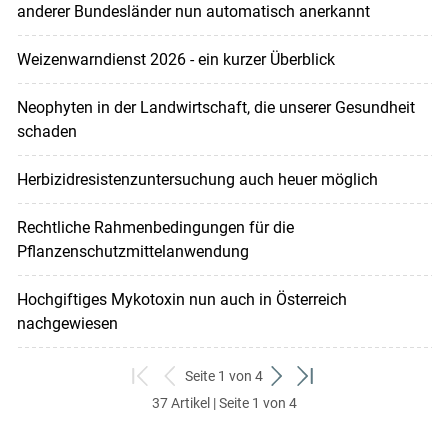
anderer Bundesländer nun automatisch anerkannt
Weizenwarndienst 2026 - ein kurzer Überblick
Neophyten in der Landwirtschaft, die unserer Gesundheit
schaden
Herbizidresistenzuntersuchung auch heuer möglich
Rechtliche Rahmenbedingungen für die
Pflanzenschutzmittelanwendung
Hochgiftiges Mykotoxin nun auch in Österreich
nachgewiesen
Seite 1 von 4
zum
zurück
weiter
zum
37 Artikel | Seite 1 von 4
ersten
zum
zum
letzten
Set
vorigen
nächsten
Set