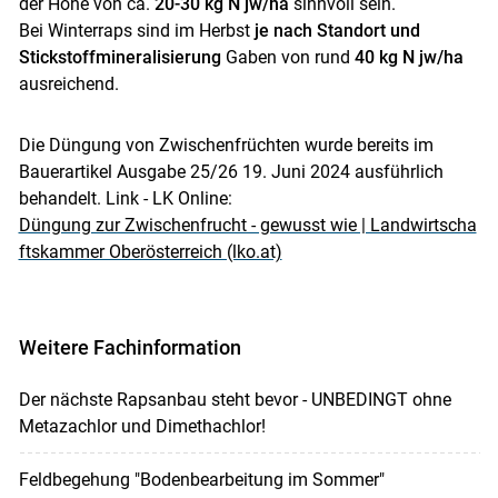
der Höhe von ca.
20-30 kg N jw/ha
sinnvoll sein.
Bei Winterraps sind im Herbst
je nach Standort und
Stickstoffmineralisierung
Gaben von rund
40 kg N jw/ha
ausreichend.
Die Düngung von Zwischenfrüchten wurde bereits im
Bauerartikel Ausgabe 25/26 19. Juni 2024 ausführlich
behandelt. Link - LK Online:
Düngung zur Zwischenfrucht - gewusst wie | Landwirtscha
ftskammer Oberösterreich (lko.at)
Weitere Fachinformation
Der nächste Rapsanbau steht bevor - UNBEDINGT ohne
Metazachlor und Dimethachlor!
Feldbegehung "Bodenbearbeitung im Sommer"