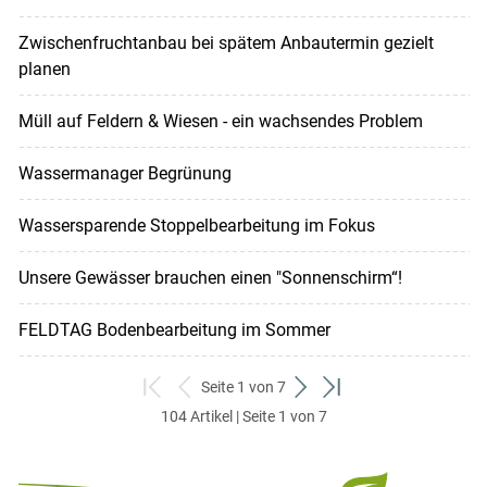
Zwischenfruchtanbau bei spätem Anbautermin gezielt
planen
Müll auf Feldern & Wiesen - ein wachsendes Problem
Wassermanager Begrünung
Wassersparende Stoppelbearbeitung im Fokus
Unsere Gewässer brauchen einen "Sonnenschirm“!
FELDTAG Bodenbearbeitung im Sommer
Seite 1 von 7
zum
zurück
weiter
zum
104 Artikel | Seite 1 von 7
ersten
zum
zum
letzten
Set
vorigen
nächsten
Set
Set
Set