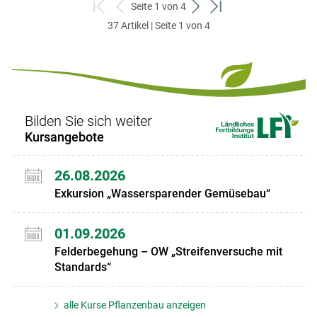
Seite 1 von 4
zum
zurück
weiter
zum
37 Artikel | Seite 1 von 4
ersten
zum
zum
letzten
Set
vorigen
nächsten
Set
Set
Set
Bilden Sie sich weiter
Kursangebote
26.08.2026
Exkursion „Wassersparender Gemüsebau“
01.09.2026
Felderbegehung – OW „Streifenversuche mit
Standards“
alle Kurse Pflanzenbau anzeigen