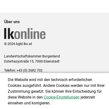
Über uns
© 2026 bgld.lko.at
Landwirtschaftskammer Burgenland
Esterhazystraße 15, 7000 Eisenstadt
Telefon: +43 (0) 2682 702
E-Mail:
presse@lk-bgld.at
Die Website wird mit den technisch erforderlichen
Impressum
|
Kontakt
|
Datenschutzerklärung
|
Barrierefreiheit
|
Cookies ausgeführt. Andere Cookies werden nur mit Ihrer
Cookie-Einstellungen
Zustimmung gesetzt. Sie können Ihre Entscheidung für
diese Website in den
Cookie-Einstellungen
jederzeit
einsehen und korrigieren.