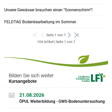
Unsere Gewässer brauchen einen "Sonnenschirm“!
FELDTAG Bodenbearbeitung im Sommer
Seite 1 von 7
zum
zurück
weiter
zum
104 Artikel | Seite 1 von 7
ersten
zum
zum
letzten
Set
vorigen
nächsten
Set
Set
Set
Bilden Sie sich weiter
Kursangebote
21.08.2026
ÖPUL Weiterbildung - GWS-Bodenuntersuchung