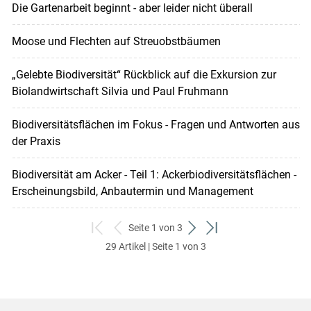
Die Gartenarbeit beginnt - aber leider nicht überall
Moose und Flechten auf Streuobstbäumen
„Gelebte Biodiversität“ Rückblick auf die Exkursion zur
Biolandwirtschaft Silvia und Paul Fruhmann
Biodiversitätsflächen im Fokus - Fragen und Antworten aus
der Praxis
Biodiversität am Acker - Teil 1: Ackerbiodiversitätsflächen -
Erscheinungsbild, Anbautermin und Management
Seite 1 von 3
zum
zurück
weiter
zum
29 Artikel | Seite 1 von 3
ersten
zum
zum
letzten
Set
vorigen
nächsten
Set
Set
Set