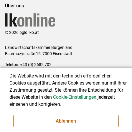
Über uns
© 2026 bgld.lko.at
Landwirtschaftskammer Burgenland
Esterhazystraße 15, 7000 Eisenstadt
Telefon: +43 (0) 2682 702
E-Mail:
presse@lk-bgld.at
Die Website wird mit den technisch erforderlichen
Impressum
|
Kontakt
|
Datenschutzerklärung
|
Barrierefreiheit
|
Cookies ausgeführt. Andere Cookies werden nur mit Ihrer
Cookie-Einstellungen
Zustimmung gesetzt. Sie können Ihre Entscheidung für
diese Website in den
Cookie-Einstellungen
jederzeit
einsehen und korrigieren.
NEWSLETTER
Ablehnen